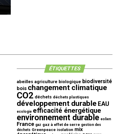
ÉTIQUETTES
biodiversité
abeilles
agriculture biologique
changement climatique
bois
CO2
déchets
déchets plastiques
développement durable
EAU
efficacité énergétique
ecologie
environnement durable
eolien
France
gaz à effet de serre
gaz
gestion des
mix
Greenpeace
isolation
déchets