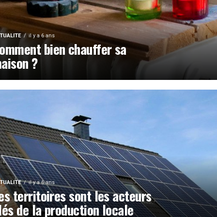
TUALITE
il y a 6 ans
omment bien chauffer sa
aison ?
TUALITE
il y a 6 ans
es territoires sont les acteurs
lés de la production locale