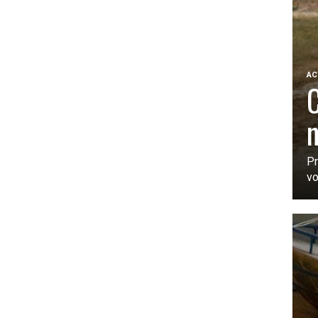
AC
m
Pr
vo