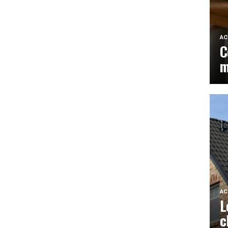
AC
C
m
AC
L
c