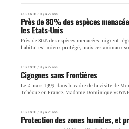
LE RESTE
il y a 27 ans
Près de 80% des espèces menacées
les Etats-Unis
Près de 80% des espèces menacées migrent régu
habitat est mieux protégé, mais ces animaux son
LE RESTE
il y a 27 ans
Cigognes sans Frontières
Le 2 mars 1999, dans le cadre de la visite de M
Tchèque en France, Madame Dominique VOYNET,
LE RESTE
il y a 28 ans
Protection des zones humides, et p