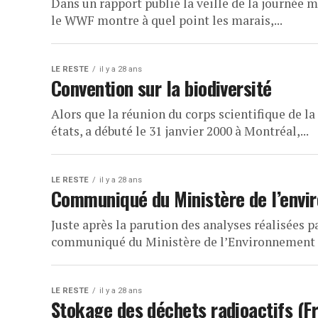
Dans un rapport publié la veille de la journée 
le WWF montre à quel point les marais,...
LE RESTE
il y a 28 ans
Convention sur la biodiversité
Alors que la réunion du corps scientifique de l
états, a débuté le 31 janvier 2000 à Montréal,...
LE RESTE
il y a 28 ans
Communiqué du Ministère de l’enviro
Juste après la parution des analyses réalisées 
communiqué du Ministère de l’Environnement no
LE RESTE
il y a 28 ans
Stokage des déchets radioactifs (F