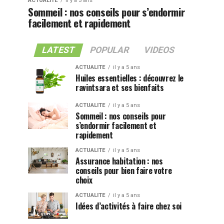
ACTUALITE
il y a 5 ans
Sommeil : nos conseils pour s’endormir
facilement et rapidement
LATEST
POPULAR
VIDEOS
ACTUALITE
il y a 5 ans
Huiles essentielles : découvrez le
ravintsara et ses bienfaits
ACTUALITE
il y a 5 ans
Sommeil : nos conseils pour
s’endormir facilement et
rapidement
ACTUALITE
il y a 5 ans
Assurance habitation : nos
conseils pour bien faire votre
choix
ACTUALITE
il y a 5 ans
Idées d’activités à faire chez soi