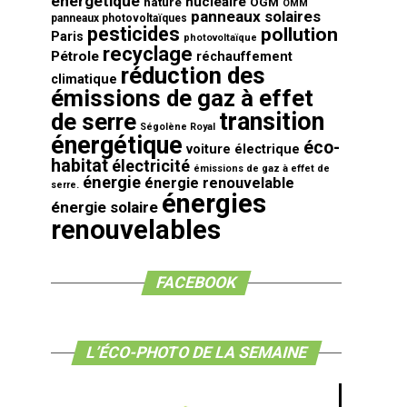
énergétique
nucléaire
nature
OGM
OMM
panneaux solaires
panneaux photovoltaïques
pesticides
pollution
Paris
photovoltaïque
recyclage
Pétrole
réchauffement
réduction des
climatique
émissions de gaz à effet
transition
de serre
Ségolène Royal
énergétique
éco-
voiture électrique
habitat
électricité
émissions de gaz à effet de
énergie
énergie renouvelable
serre.
énergies
énergie solaire
renouvelables
FACEBOOK
L’ÉCO-PHOTO DE LA SEMAINE