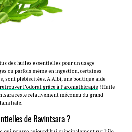
rtus des huiles essentielles pour un usage
ages ou parfois même en ingestion, certaines
, sont plébiscitées. A Albi, une boutique aide
retrouver l’odorat grâce à l’aromathérapie
! Huile
vintsara reste relativement méconnu du grand
familiale.
entielles de Ravintsara ?
re qui pousse aujourd’hui principalement sur l’île