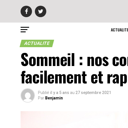
ACTUALIT
ACTUALITE
Sommeil : nos co
facilement et ra
Publié
il y a 5 ans
au
27 septembre 2021
Par
Benjamin