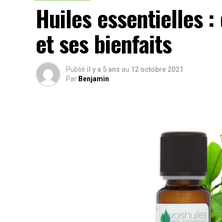
Huiles essentielles :
et ses bienfaits
Publié
il y a 5 ans
au
12 octobre 2021
Par
Benjamin