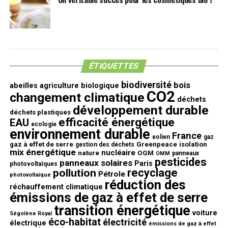
ÉTIQUETTES
biodiversité
bois
abeilles
agriculture biologique
CO2
changement climatique
déchets
développement durable
déchets plastiques
efficacité énergétique
EAU
ecologie
environnement durable
France
eolien
gaz
gaz à effet de serre
Greenpeace
isolation
gestion des déchets
mix énergétique
nucléaire
nature
OGM
panneaux
OMM
pesticides
panneaux solaires
Paris
photovoltaïques
recyclage
pollution
Pétrole
photovoltaïque
réduction des
réchauffement climatique
émissions de gaz à effet de serre
transition énergétique
voiture
Ségolène Royal
éco-habitat
électricité
électrique
émissions de gaz à effet