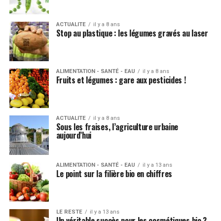
ACTUALITE
il y a 8 ans
Stop au plastique : les légumes gravés au laser
ALIMENTATION - SANTÉ - EAU
il y a 8 ans
Fruits et légumes : gare aux pesticides !
ACTUALITE
il y a 8 ans
Sous les fraises, l’agriculture urbaine
aujourd’hui
ALIMENTATION - SANTÉ - EAU
il y a 13 ans
Le point sur la filière bio en chiffres
LE RESTE
il y a 13 ans
Un véritable succès pour les cosmétiques bio ?