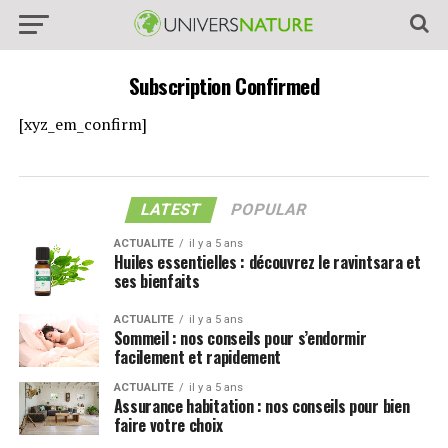
Subscription Confirmed
[xyz_em_confirm]
LATEST
POPULAR
ACTUALITE
il y a 5 ans
Huiles essentielles : découvrez le ravintsara et
ses bienfaits
ACTUALITE
il y a 5 ans
Sommeil : nos conseils pour s’endormir
facilement et rapidement
ACTUALITE
il y a 5 ans
Assurance habitation : nos conseils pour bien
faire votre choix