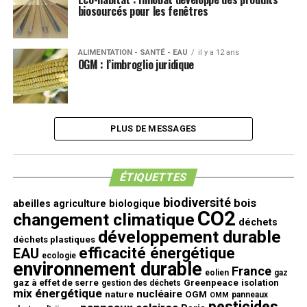
biosourcés pour les fenêtres
ALIMENTATION - SANTÉ - EAU
il y a 12 ans
OGM : l’imbroglio juridique
PLUS DE MESSAGES
ÉTIQUETTES
biodiversité
bois
abeilles
agriculture biologique
CO2
changement climatique
déchets
développement durable
déchets plastiques
efficacité énergétique
EAU
ecologie
environnement durable
France
eolien
gaz
gaz à effet de serre
Greenpeace
isolation
gestion des déchets
mix énergétique
nucléaire
nature
OGM
panneaux
OMM
pesticides