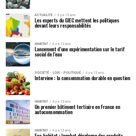
ACTUALITE
il y a 12 ans
Les experts du GIEC mettent les politiques
devant leurs responsabilités
HABITAT
il y a 12 ans
Lancement d’une expérimentation sur le tarif
social de l’eau
SOCIÉTÉ - LOIS - POLITIQUE
il y a 12 ans
Interview : la consommation durable en question
HABITAT
il y a 12 ans
Un premier bâtiment tertiaire en France en
autoconsommation
HABITAT
il y a 12 ans
Eco-habitat : Innobat développe des produits