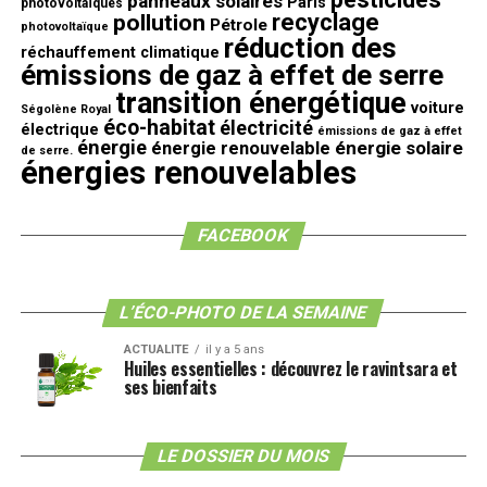
panneaux solaires
Paris
photovoltaïques
recyclage
pollution
Pétrole
photovoltaïque
réduction des
réchauffement climatique
émissions de gaz à effet de serre
transition énergétique
voiture
Ségolène Royal
éco-habitat
électricité
électrique
émissions de gaz à effet
énergie
énergie solaire
énergie renouvelable
de serre.
énergies renouvelables
FACEBOOK
L’ÉCO-PHOTO DE LA SEMAINE
ACTUALITE
il y a 5 ans
Huiles essentielles : découvrez le ravintsara et
ses bienfaits
LE DOSSIER DU MOIS