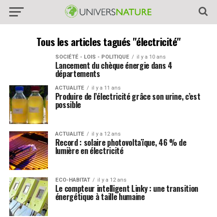
Tous les articles tagués "électricité"
SOCIÉTÉ - LOIS - POLITIQUE
il y a 10 ans
Lancement du chèque énergie dans 4
départements
ACTUALITE
il y a 11 ans
Produire de l’électricité grâce son urine, c’est
possible
ACTUALITE
il y a 12 ans
Record : solaire photovoltaïque, 46 % de
lumière en électricité
ECO-HABITAT
il y a 12 ans
Le compteur intelligent Linky : une transition
énergétique à taille humaine