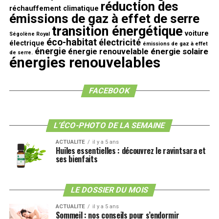
réduction des
réchauffement climatique
émissions de gaz à effet de serre
transition énergétique
voiture
Ségolène Royal
éco-habitat
électricité
électrique
émissions de gaz à effet
énergie
énergie solaire
énergie renouvelable
de serre.
énergies renouvelables
FACEBOOK
L’ÉCO-PHOTO DE LA SEMAINE
ACTUALITE
il y a 5 ans
Huiles essentielles : découvrez le ravintsara et
ses bienfaits
LE DOSSIER DU MOIS
ACTUALITE
il y a 5 ans
Sommeil : nos conseils pour s’endormir