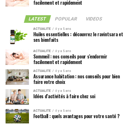
facilement et rapidement
LATEST
POPULAR
VIDEOS
ACTUALITE
il y a 5 ans
Huiles essentielles : découvrez le ravintsara et
ses bienfaits
ACTUALITE
il y a 5 ans
Sommeil : nos conseils pour s’endormir
facilement et rapidement
ACTUALITE
il y a 5 ans
Assurance habitation : nos conseils pour bien
faire votre choix
ACTUALITE
il y a 5 ans
Idées d’activités à faire chez soi
ACTUALITE
il y a 5 ans
Football : quels avantages pour votre santé ?