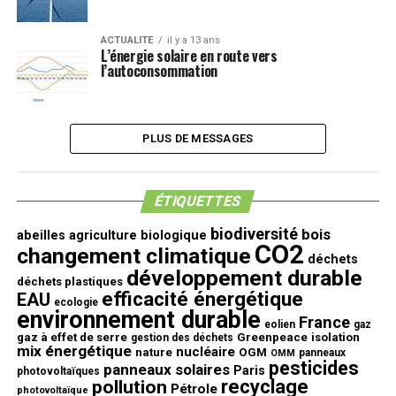
ACTUALITE
il y a 13 ans
L’énergie solaire en route vers
l’autoconsommation
PLUS DE MESSAGES
ÉTIQUETTES
biodiversité
bois
abeilles
agriculture biologique
CO2
changement climatique
déchets
développement durable
déchets plastiques
efficacité énergétique
EAU
ecologie
environnement durable
France
eolien
gaz
gaz à effet de serre
Greenpeace
isolation
gestion des déchets
mix énergétique
nucléaire
nature
OGM
panneaux
OMM
pesticides
panneaux solaires
Paris
photovoltaïques
recyclage
pollution
Pétrole
photovoltaïque