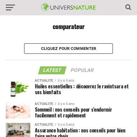
comparateur
CLIQUEZ POUR COMMENTER
LATEST
POPULAR
ACTUALITE
il y a 5 ans
Huiles essentielles : découvrez le ravintsara et
ses bienfaits
ACTUALITE
il y a 5 ans
Sommeil : nos conseils pour s’endormir
facilement et rapidement
ACTUALITE
il y a 5 ans
Assurance habitation : nos conseils pour bien
faire votre choix