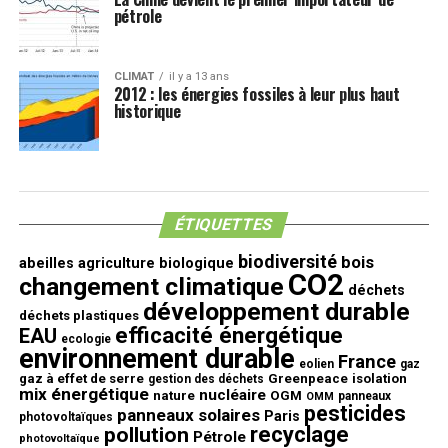
pétrole
CLIMAT
il y a 13 ans
2012 : les énergies fossiles à leur plus haut
historique
ÉTIQUETTES
biodiversité
bois
abeilles
agriculture biologique
CO2
changement climatique
déchets
développement durable
déchets plastiques
efficacité énergétique
EAU
ecologie
environnement durable
France
eolien
gaz
gaz à effet de serre
Greenpeace
isolation
gestion des déchets
mix énergétique
nucléaire
nature
OGM
panneaux
OMM
pesticides
panneaux solaires
Paris
photovoltaïques
recyclage
pollution
Pétrole
photovoltaïque