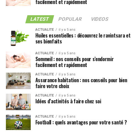
facilement et rapidement
LATEST
POPULAR
VIDEOS
ACTUALITE
il y a 5 ans
Huiles essentielles : découvrez le ravintsara et
ses bienfaits
ACTUALITE
il y a 5 ans
Sommeil : nos conseils pour s’endormir
facilement et rapidement
ACTUALITE
il y a 5 ans
Assurance habitation : nos conseils pour bien
faire votre choix
ACTUALITE
il y a 5 ans
Idées d’activités à faire chez soi
ACTUALITE
il y a 5 ans
Football : quels avantages pour votre santé ?