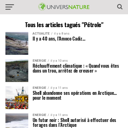
Tous les articles tagués "Pétrole"
ACTUALITE
il y a 8 ans
Il y a 40 ans, l’Amoco Cadiz…
ENERGIE
il y a 10 ans
Réchauffement climatique : « Quand vous êtes
dans un trou, arrêtez de creuser »
ENERGIE
il y a 11 ans
Shell abandonne ses opérations en Arctique…
pour le moment
ENERGIE
il y a 11 ans
Un futur noir : Shell autorisé à effectuer des
forages dans l’Arctique