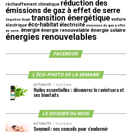
réduction des
réchauffement climatique
émissions de gaz à effet de serre
transition énergétique
voiture
Ségolène Royal
éco-habitat
électricité
électrique
émissions de gaz à effet
énergie
énergie solaire
énergie renouvelable
de serre.
énergies renouvelables
FACEBOOK
L’ÉCO-PHOTO DE LA SEMAINE
ACTUALITE
il y a 5 ans
Huiles essentielles : découvrez le ravintsara et
ses bienfaits
LE DOSSIER DU MOIS
ACTUALITE
il y a 5 ans
Sommeil : nos conseils pour s’endormir