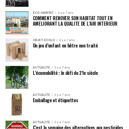
ECO-HABITAT
il y a 7 ans
COMMENT RENOVER SON HABITAT TOUT EN
AMELIORANT LA QUALITE DE L’AIR INTERIEUR
OBJET-ECOLO
il y a 7 ans
Un jeu d’enfant en hêtre non traité
ACTUALITE
il y a 7 ans
L’écomobilité : le défi du 21e siècle
ACTUALITE
il y a 7 ans
Emballage et étiquettes
ACTUALITE
il y a 7 ans
C’est la semaine des alternatives aux pesticides