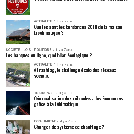
ACTUALITE
il y a 7 ans
Quelles sont les tendances 2019 de la maison
bioclimatique ?
SOCIÉTÉ - LOIS - POLITIQUE
il y a 7 ans
Les banques en ligne, quel bilan écologique ?
ACTUALITE
il y a 7 ans
#TrashTag, le challenge écolo des réseaux
sociaux
TRANSPORT
il y a 7 ans
Géolocalisation des véhicules : des économies
grâce à la télématique
ECO-HABITAT
il y a 7 ans
Changer de système de chauffage ?