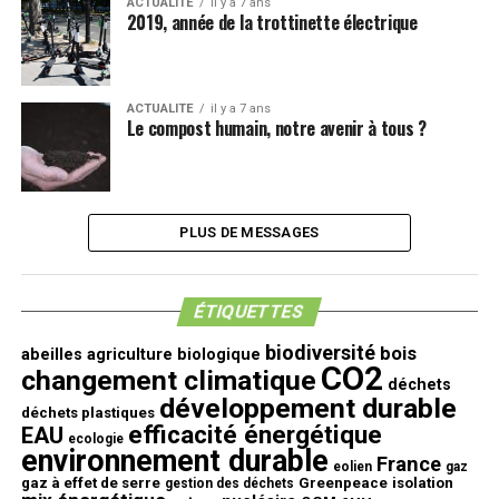
ACTUALITE
il y a 7 ans
2019, année de la trottinette électrique
ACTUALITE
il y a 7 ans
Le compost humain, notre avenir à tous ?
PLUS DE MESSAGES
ÉTIQUETTES
biodiversité
bois
abeilles
agriculture biologique
CO2
changement climatique
déchets
développement durable
déchets plastiques
efficacité énergétique
EAU
ecologie
environnement durable
France
eolien
gaz
gaz à effet de serre
Greenpeace
isolation
gestion des déchets