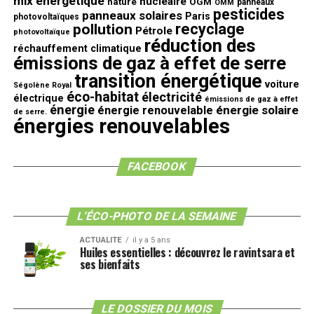
mix énergétique
nucléaire
nature
OGM
panneaux
OMM
pesticides
panneaux solaires
Paris
photovoltaïques
recyclage
pollution
Pétrole
photovoltaïque
réduction des
réchauffement climatique
émissions de gaz à effet de serre
transition énergétique
voiture
Ségolène Royal
éco-habitat
électricité
électrique
émissions de gaz à effet
énergie
énergie solaire
énergie renouvelable
de serre.
énergies renouvelables
FACEBOOK
L’ÉCO-PHOTO DE LA SEMAINE
ACTUALITE
il y a 5 ans
Huiles essentielles : découvrez le ravintsara et
ses bienfaits
LE DOSSIER DU MOIS