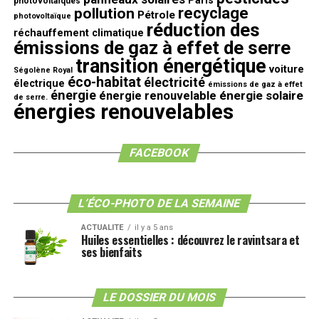
Paris
photovoltaïques
recyclage
pollution
Pétrole
photovoltaïque
réduction des
réchauffement climatique
émissions de gaz à effet de serre
transition énergétique
voiture
Ségolène Royal
éco-habitat
électricité
électrique
émissions de gaz à effet
énergie
énergie solaire
énergie renouvelable
de serre.
énergies renouvelables
FACEBOOK
L’ÉCO-PHOTO DE LA SEMAINE
ACTUALITE
il y a 5 ans
Huiles essentielles : découvrez le ravintsara et
ses bienfaits
LE DOSSIER DU MOIS