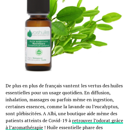
RUBRIQUES CONNEXES:
PÉTROLE
PÉTROLE DE SCHISTE
PIC DE PRODUCTION
PRODUCTION
SABLES BITUMINEUX
SUIVANT
2013 : Un monde toujours plus énergivore
NE MANQUEZ PAS
Des panneaux de construction en … paille, alternative
au bois
De plus en plus de français vantent les vertus des huiles
essentielles pour un usage quotidien. En diffusion,
inhalation, massages ou parfois même en ingestion,
certaines essences, comme la lavande ou l’eucalyptus,
sont plébiscitées. A Albi, une boutique aide même des
patients atteints de Covid-19 à
retrouver l’odorat grâce
à l’aromathérapie
! Huile essentielle phare des