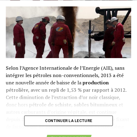
Selon l’Agence Internationale de l’Energie (AIE), sans
intégrer les pétroles non-conventionnels, 2013 a été
une nouvelle année de baisse de la
production
pétrolière, avec un repli de 1,53 % par rapport à 2012.
Cette diminution de l’extraction d’or noir classique,
donc hors
pétrole de schiste
,
sables bitumineux
et
autres carburants d’origine végétale, est continue
depuis 2008, l’Agence Internationale de l’Energie fixant
CONTINUER LA LECTURE
de facto le
pic de production
pétrolier à cette même
période.