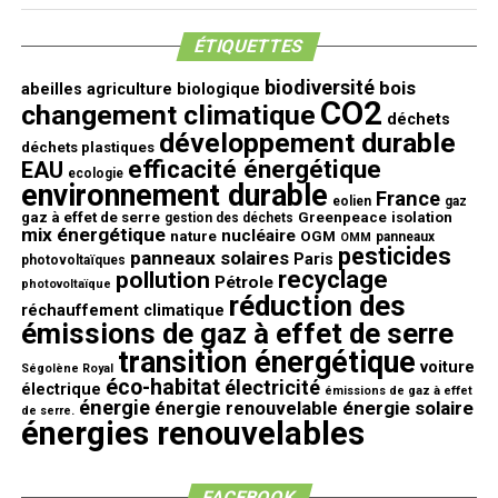
ÉTIQUETTES
biodiversité
bois
abeilles
agriculture biologique
CO2
changement climatique
déchets
développement durable
déchets plastiques
efficacité énergétique
EAU
ecologie
environnement durable
France
eolien
gaz
gaz à effet de serre
Greenpeace
isolation
gestion des déchets
mix énergétique
nucléaire
nature
OGM
panneaux
OMM
pesticides
panneaux solaires
Paris
photovoltaïques
recyclage
pollution
Pétrole
photovoltaïque
réduction des
réchauffement climatique
émissions de gaz à effet de serre
transition énergétique
voiture
Ségolène Royal
éco-habitat
électricité
électrique
émissions de gaz à effet
énergie
énergie solaire
énergie renouvelable
de serre.
énergies renouvelables
FACEBOOK