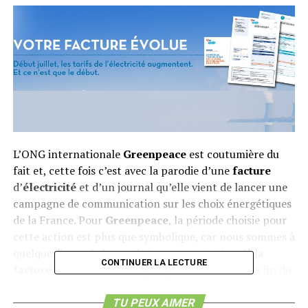
L’ONG internationale
Greenpeace
est coutumière du
fait et, cette fois c’est avec la parodie d’une
facture
d’
électricité
et d’un journal qu’elle vient de lancer une
campagne de communication sur les choix énergétiques
de la France. Pour
Greenpeace
, la période choisie pour
cette action est plus que symbolique, car nous sommes à
quelques jours de la prochaine augmentation de la
CONTINUER LA LECTURE
facture
d’
électricité
et à quelques semaines de la fin du
débat national sur la transition énergétique.
TU PEUX AIMER