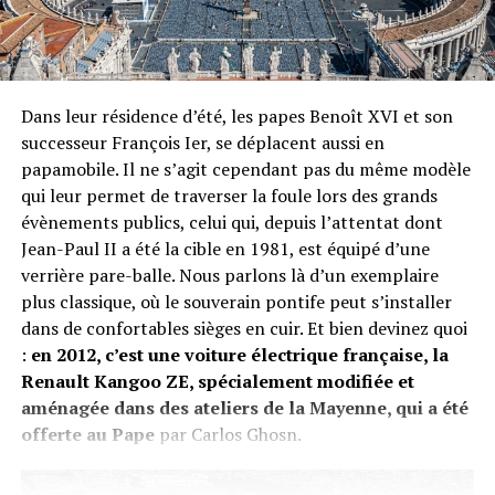
qui favorise les résiliations d’abonnements par milliers,
mais… les congés scolaires. En effet, l’été est le moment
le plus intense de l’année pour… les déménageurs. Qui
dit nouveau nid douillet, dit… nouveaux contrats (et
Dans leur résidence d’été, les papes Benoît XVI et son
résiliation des précédents).
successeur François Ier, se déplacent aussi en
papamobile. Il ne s’agit cependant pas du même modèle
Le second paradoxe. Toujours en juin 2019, les médias
qui leur permet de traverser la foule lors des grands
nous rappelèrent que la chaleur estivale engendre des
évènements publics, celui qui, depuis l’attentat dont
records de production énergétique. Par exemple, le jeudi
Jean-Paul II a été la cible en 1981, est équipé d’une
27 juin à 12H40 avec une consommation de 59.460
verrière pare-balle. Nous parlons là d’un exemplaire
mégawatts, nous égalions presque le précédent
plus classique, où le souverain pontife peut s’installer
« record » saisonnier du 22 juin 2017 (59.500 MW),
dans de confortables sièges en cuir. Et bien devinez quoi
chiffre RTE. La faute à qui ? Aux ventilateurs et autres
:
en 2012, c’est une voiture électrique française, la
climatiseurs. Plus il fait chaud, plus on refroidit notre
Renault Kangoo ZE, spécialement modifiée et
intérieur en réchauffant l’extérieur…
aménagée dans des ateliers de la Mayenne, qui a été
Elle est verte mon électricité…
offerte au Pape
par Carlos Ghosn.
… et souvent moins chère ! Oui certains fournisseurs