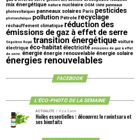
mix énergétique
nucléaire
nature
OGM
panneaux
OMM
pesticides
panneaux solaires
Paris
photovoltaïques
recyclage
pollution
Pétrole
photovoltaïque
réduction des
réchauffement climatique
émissions de gaz à effet de serre
transition énergétique
voiture
Ségolène Royal
éco-habitat
électricité
électrique
émissions de gaz à effet
énergie
énergie solaire
énergie renouvelable
de serre.
énergies renouvelables
FACEBOOK
L’ÉCO-PHOTO DE LA SEMAINE
ACTUALITE
il y a 5 ans
Huiles essentielles : découvrez le ravintsara et
ses bienfaits