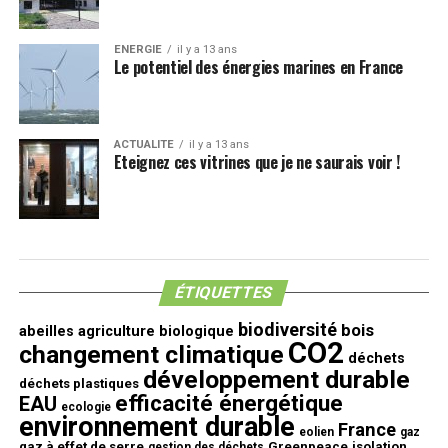
ENERGIE
il y a 13 ans
Le potentiel des énergies marines en France
ACTUALITE
il y a 13 ans
Eteignez ces vitrines que je ne saurais voir !
ÉTIQUETTES
biodiversité
bois
abeilles
agriculture biologique
CO2
changement climatique
déchets
développement durable
déchets plastiques
efficacité énergétique
EAU
ecologie
environnement durable
France
eolien
gaz
gaz à effet de serre
Greenpeace
isolation
gestion des déchets