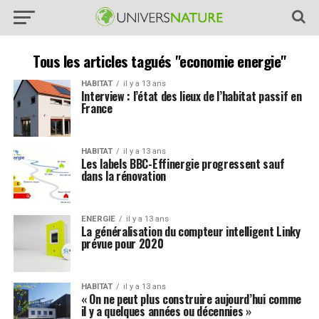
Tous les articles tagués "economie energie"
HABITAT
il y a 13 ans
Interview : l’état des lieux de l’habitat passif en
France
HABITAT
il y a 13 ans
Les labels BBC-Effinergie progressent sauf
dans la rénovation
ENERGIE
il y a 13 ans
La généralisation du compteur intelligent Linky
prévue pour 2020
HABITAT
il y a 13 ans
« On ne peut plus construire aujourd’hui comme
il y a quelques années ou décennies »