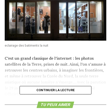
eclairage des batiments la nuit
C’est un grand classique de l’internet : les photos
satellites de la Terre, prises de nuit. Ainsi, l’on s’amuse à
retrouver les centres urbains, à imaginer les frontières,
et même à retrouver la Corée du Nord, la seule terre
asiatique où aucune lumière n’émerge… Avec la parution
le 29 janvier dernier d’un nouvel arrêté au Journal
CONTINUER LA LECTURE
Officiel, la France pourrait apparaître bien moins
scintillante lors des prochaines photographies du genre.
TU PEUX AIMER
En effet,
à partir du 1er juillet 2013, cet arrêté