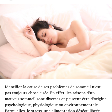
fraîche et légèrement épicée.
Ravintsara indication : dans quelles
circonstances utiliser cette huile
essentielle ?
Comme pour beaucoup d’huiles essentielles, l’essence de
ravintsara possède de nombreux atouts et peut être
utilisée pour vous aider dans différents domaines.
L’huile essentielle de ravintsara et les
affections respiratoires
Identifier la cause de ses problèmes de sommeil n’est
Le ravintsara est reconnu pour ses qualités anti-
pas toujours chose aisée. En effet, les raisons d’un
infectieuses, antivirales et tonifiantes. L’huile essentielle
mauvais sommeil sont diverses et peuvent être d’origine
de ravintsara est ainsi le plus souvent indiquée pour
psychologique, physiologique ou environnementale.
aider à soulager les affections respiratoires telles que la
Parmi elles, le stress, une alimentation déséquilibrée,
grippe, la bronchite ou les rhinopharyngites. Considéré