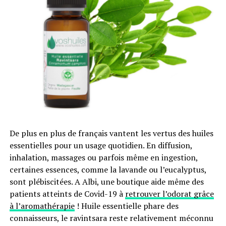
chamboule la perception du jour et de la nuit, modifie
les comportements, la communication entre espèces,
ainsi que les cycles de reproduction.
Si l’on posait la question : Qui fait du lèche-vitrine à 3
heures du matin ? La réponse serait : Personne. La
mesure devrait alors passer comme une lettre à la
poste.
RUBRIQUES CONNEXES:
ÉCLAIRAGE NOCTURNE DES COMMERCES
ECONOMIE ENERGIE
FAUNE ECLAIRAGE NOCTURNE
MINISTRE DE L'ECOLOGIE
De plus en plus de français vantent les vertus des huiles
essentielles pour un usage quotidien. En diffusion,
SUIVANT
Interdiction du bois illégal en Europe, le compte n’y est
inhalation, massages ou parfois même en ingestion,
pas !
certaines essences, comme la lavande ou l’eucalyptus,
sont plébiscitées. A Albi, une boutique aide même des
NE MANQUEZ PAS
Pour notre santé, bientôt le diesel au prix de l’essence
patients atteints de Covid-19 à
retrouver l’odorat grâce
à l’aromathérapie
! Huile essentielle phare des
connaisseurs, le ravintsara reste relativement méconnu