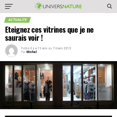
ACTUALITE
Eteignez ces vitrines que je ne
saurais voir !
Publié
il y a 13 ans
au
7 mars 2013
Par
Michel