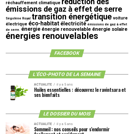
réduction des
réchauffement climatique
émissions de gaz à effet de serre
transition énergétique
voiture
Ségolène Royal
éco-habitat
électricité
électrique
émissions de gaz à effet
énergie
énergie solaire
énergie renouvelable
de serre.
énergies renouvelables
FACEBOOK
L’ÉCO-PHOTO DE LA SEMAINE
ACTUALITE
il y a 5 ans
Huiles essentielles : découvrez le ravintsara et
ses bienfaits
LE DOSSIER DU MOIS
ACTUALITE
il y a 5 ans
Sommeil : nos conseils pour s’endormir