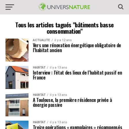
Tous les articles tagués "bâtiments basse
consommation"
ACTUALITE
il y a 12 ans
Vers une rénovation énergétique obligatoire de
l’habitat ancien
HABITAT
il y a 13 ans
Interview : l’état des lieux de l’habitat passif en
France
HABITAT
il y a 13 ans
A Toulouse, la première résidence privée à
énergie passive
HABITAT
il y a 13 ans
Treize opérations « exemplaires » récompensés