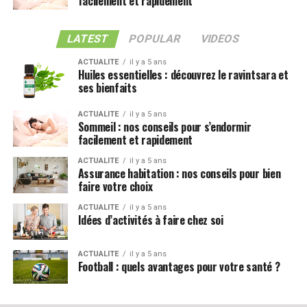
facilement et rapidement
LATEST
POPULAR
VIDEOS
ACTUALITE
il y a 5 ans
Huiles essentielles : découvrez le ravintsara et
ses bienfaits
ACTUALITE
il y a 5 ans
Sommeil : nos conseils pour s’endormir
facilement et rapidement
ACTUALITE
il y a 5 ans
Assurance habitation : nos conseils pour bien
faire votre choix
ACTUALITE
il y a 5 ans
Idées d’activités à faire chez soi
ACTUALITE
il y a 5 ans
Football : quels avantages pour votre santé ?