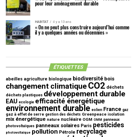
pour leur aménagement durable
HABITAT
il y a 13 ans
« On ne peut plus construire aujourd’hui comme
il y a quelques années ou décennies »
ÉTIQUETTES
biodiversité
bois
abeilles
agriculture biologique
CO2
changement climatique
déchets
développement durable
déchets plastiques
efficacité énergétique
EAU
ecologie
environnement durable
France
eolien
gaz
gaz à effet de serre
Greenpeace
isolation
gestion des déchets
mix énergétique
nucléaire
nature
OGM
panneaux
OMM
pesticides
panneaux solaires
Paris
photovoltaïques
recyclage
pollution
Pétrole
photovoltaïque