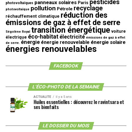
pesticides
panneaux solaires
Paris
photovoltaïques
recyclage
pollution
Pétrole
photovoltaïque
réduction des
réchauffement climatique
émissions de gaz à effet de serre
transition énergétique
voiture
Ségolène Royal
éco-habitat
électricité
électrique
émissions de gaz à effet
énergie
énergie solaire
énergie renouvelable
de serre.
énergies renouvelables
FACEBOOK
L’ÉCO-PHOTO DE LA SEMAINE
ACTUALITE
il y a 5 ans
Huiles essentielles : découvrez le ravintsara et
ses bienfaits
LE DOSSIER DU MOIS