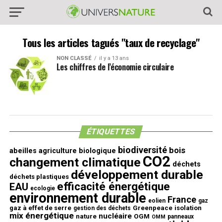
Tous les articles tagués "taux de recyclage"
NON CLASSÉ
il y a 13 ans
Les chiffres de l’économie circulaire
ÉTIQUETTES
biodiversité
bois
abeilles
agriculture biologique
CO2
changement climatique
déchets
développement durable
déchets plastiques
efficacité énergétique
EAU
ecologie
environnement durable
France
eolien
gaz
gaz à effet de serre
Greenpeace
isolation
gestion des déchets
mix énergétique
nucléaire
nature
OGM
panneaux
OMM