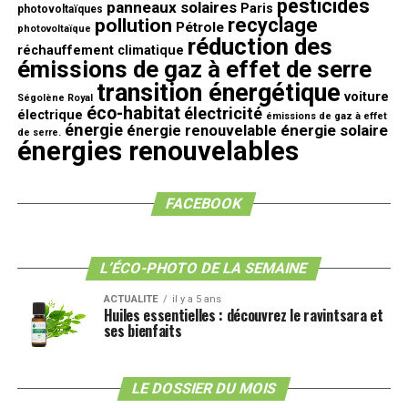
pesticides
panneaux solaires
Paris
photovoltaïques
recyclage
pollution
Pétrole
photovoltaïque
réduction des
réchauffement climatique
émissions de gaz à effet de serre
transition énergétique
voiture
Ségolène Royal
éco-habitat
électricité
électrique
émissions de gaz à effet
énergie
énergie solaire
énergie renouvelable
de serre.
énergies renouvelables
FACEBOOK
L’ÉCO-PHOTO DE LA SEMAINE
ACTUALITE
il y a 5 ans
Huiles essentielles : découvrez le ravintsara et
ses bienfaits
LE DOSSIER DU MOIS