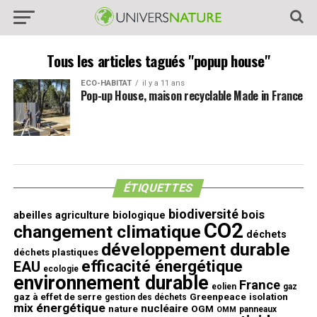
Tous les articles tagués "popup house"
ECO-HABITAT
il y a 11 ans
Pop-up House, maison recyclable Made in France
ÉTIQUETTES
biodiversité
bois
abeilles
agriculture biologique
CO2
changement climatique
déchets
développement durable
déchets plastiques
efficacité énergétique
EAU
ecologie
environnement durable
France
eolien
gaz
gaz à effet de serre
Greenpeace
isolation
gestion des déchets
mix énergétique
nucléaire
nature
OGM
panneaux
OMM