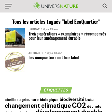
Tous les articles tagués "label EcoQuartier"
HABITAT
il y a 13 ans
Treize opérations « exemplaires » récompensés
pour leur aménagement durable
ACTUALITE
il y a 13 ans
Les écoquartiers ont leur label
ÉTIQUETTES
biodiversité
bois
abeilles
agriculture biologique
CO2
changement climatique
déchets
développement durable