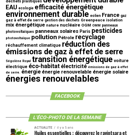
déchets plastiques
efficacité énergétique
EAU
ecologie
environnement durable
France
eolien
gaz
gaz à effet de serre
Greenpeace
isolation
gestion des déchets
mix énergétique
nucléaire
nature
OGM
panneaux
OMM
pesticides
panneaux solaires
Paris
photovoltaïques
recyclage
pollution
Pétrole
photovoltaïque
réduction des
réchauffement climatique
émissions de gaz à effet de serre
transition énergétique
voiture
Ségolène Royal
éco-habitat
électricité
électrique
émissions de gaz à effet
énergie
énergie solaire
énergie renouvelable
de serre.
énergies renouvelables
FACEBOOK
L’ÉCO-PHOTO DE LA SEMAINE
ACTUALITE
il y a 5 ans
Huiles essentielles : découvrez le ravintsara et