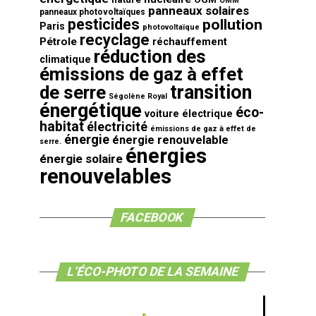
OMM
panneaux solaires
panneaux photovoltaïques
pesticides
pollution
Paris
photovoltaïque
recyclage
Pétrole
réchauffement
réduction des
climatique
émissions de gaz à effet
transition
de serre
Ségolène Royal
énergétique
éco-
voiture électrique
habitat
électricité
émissions de gaz à effet de
énergie
énergie renouvelable
serre.
énergies
énergie solaire
renouvelables
FACEBOOK
L’ÉCO-PHOTO DE LA SEMAINE