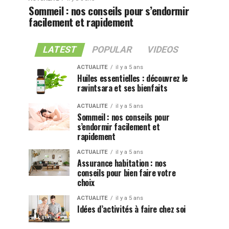
Sommeil : nos conseils pour s’endormir
facilement et rapidement
LATEST
POPULAR
VIDEOS
ACTUALITE
il y a 5 ans
Huiles essentielles : découvrez le
ravintsara et ses bienfaits
ACTUALITE
il y a 5 ans
Sommeil : nos conseils pour
s’endormir facilement et
rapidement
ACTUALITE
il y a 5 ans
Assurance habitation : nos
conseils pour bien faire votre
choix
ACTUALITE
il y a 5 ans
Idées d’activités à faire chez soi