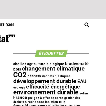
JET-ECOLO
tat”"
ÉTIQUETTES
biodiversité
abeilles
agriculture biologique
changement climatique
bois
CO2
déchets
déchets plastiques
développement durable
EAU
efficacité énergétique
ecologie
environnement durable
eolien
France
gaz à effet de serre
gaz
gestion des
mix
Greenpeace
isolation
déchets
énergétique
nucléaire
nature
OGM