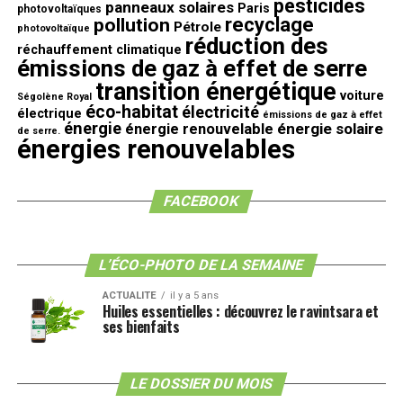
pesticides
panneaux solaires
Paris
photovoltaïques
recyclage
pollution
Pétrole
photovoltaïque
réduction des
réchauffement climatique
émissions de gaz à effet de serre
transition énergétique
voiture
Ségolène Royal
éco-habitat
électricité
électrique
émissions de gaz à effet
énergie
énergie solaire
énergie renouvelable
de serre.
énergies renouvelables
FACEBOOK
L’ÉCO-PHOTO DE LA SEMAINE
ACTUALITE
il y a 5 ans
Huiles essentielles : découvrez le ravintsara et
ses bienfaits
LE DOSSIER DU MOIS