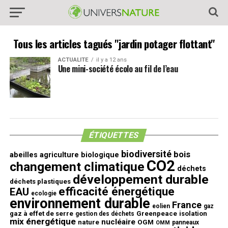
Tous les articles tagués "jardin potager flottant"
ACTUALITE
il y a 12 ans
Une mini-société écolo au fil de l’eau
ÉTIQUETTES
biodiversité
bois
abeilles
agriculture biologique
CO2
changement climatique
déchets
développement durable
déchets plastiques
efficacité énergétique
EAU
ecologie
environnement durable
France
eolien
gaz
gaz à effet de serre
Greenpeace
isolation
gestion des déchets
mix énergétique
nucléaire
nature
OGM
panneaux
OMM