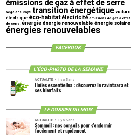
émissions de gaz à effet de serre
transition énergétique
voiture
Ségolène Royal
éco-habitat
électricité
électrique
émissions de gaz à effet
énergie
énergie solaire
énergie renouvelable
de serre.
énergies renouvelables
FACEBOOK
L’ÉCO-PHOTO DE LA SEMAINE
ACTUALITE
il y a 5 ans
Huiles essentielles : découvrez le ravintsara et
ses bienfaits
LE DOSSIER DU MOIS
ACTUALITE
il y a 5 ans
Sommeil : nos conseils pour s’endormir
facilement et rapidement