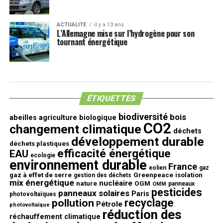
ACTUALITE
il y a 13 ans
L’Allemagne mise sur l’hydrogène pour son
tournant énergétique
ÉTIQUETTES
biodiversité
bois
abeilles
agriculture biologique
CO2
changement climatique
déchets
développement durable
déchets plastiques
efficacité énergétique
EAU
ecologie
environnement durable
France
eolien
gaz
gaz à effet de serre
Greenpeace
isolation
gestion des déchets
mix énergétique
nucléaire
nature
OGM
panneaux
OMM
pesticides
panneaux solaires
Paris
photovoltaïques
recyclage
pollution
Pétrole
photovoltaïque
réduction des
réchauffement climatique