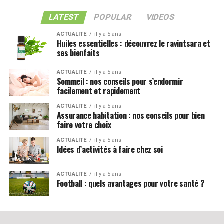
LATEST
POPULAR
VIDEOS
ACTUALITE
il y a 5 ans
Huiles essentielles : découvrez le ravintsara et
ses bienfaits
ACTUALITE
il y a 5 ans
Sommeil : nos conseils pour s’endormir
facilement et rapidement
ACTUALITE
il y a 5 ans
Assurance habitation : nos conseils pour bien
faire votre choix
ACTUALITE
il y a 5 ans
Idées d’activités à faire chez soi
ACTUALITE
il y a 5 ans
Football : quels avantages pour votre santé ?