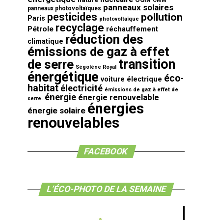
OMM
panneaux solaires
panneaux photovoltaïques
pesticides
pollution
Paris
photovoltaïque
recyclage
Pétrole
réchauffement
réduction des
climatique
émissions de gaz à effet
transition
de serre
Ségolène Royal
énergétique
éco-
voiture électrique
habitat
électricité
émissions de gaz à effet de
énergie
énergie renouvelable
serre.
énergies
énergie solaire
renouvelables
FACEBOOK
L’ÉCO-PHOTO DE LA SEMAINE