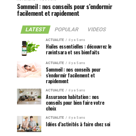
Sommeil : nos conseils pour s’endormir
facilement et rapidement
LATEST
POPULAR
VIDEOS
ACTUALITE
il y a 5 ans
Huiles essentielles : découvrez le
ravintsara et ses bienfaits
ACTUALITE
il y a 5 ans
Sommeil : nos conseils pour
s’endormir facilement et
rapidement
ACTUALITE
il y a 5 ans
Assurance habitation : nos
conseils pour bien faire votre
choix
ACTUALITE
il y a 5 ans
Idées d’activités à faire chez soi