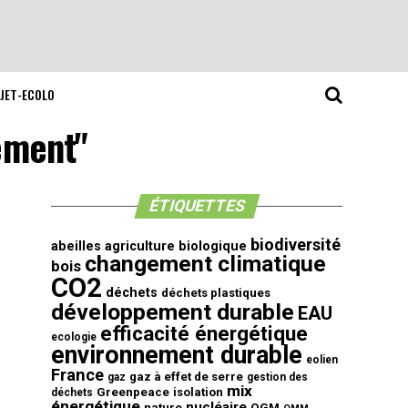
JET-ECOLO
nement"
ÉTIQUETTES
biodiversité
abeilles
agriculture biologique
changement climatique
bois
CO2
déchets
déchets plastiques
développement durable
EAU
efficacité énergétique
ecologie
environnement durable
eolien
France
gaz à effet de serre
gaz
gestion des
mix
Greenpeace
isolation
déchets
énergétique
nucléaire
nature
OGM