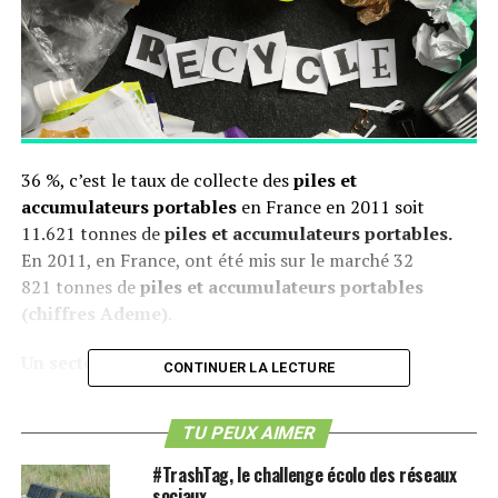
36 %, c’est le taux de collecte des
piles et
accumulateurs portables
en France en 2011 soit
11.621 tonnes de
piles et accumulateurs portables.
En 2011, en France, ont été mis sur le marché 32
821 tonnes de
piles et accumulateurs portables
(chiffres Ademe)
.
Un secteur encadré par une réglementation
CONTINUER LA LECTURE
Ce chiffre met en évidence une réalité : 2/3 des
piles
TU PEUX AIMER
jetables
sont encore jetées dans les poubelles ou dans
la nature alors que la récupération des
piles jetables
#TrashTag, le challenge écolo des réseaux
est une obligation légale en France depuis 1999.
sociaux