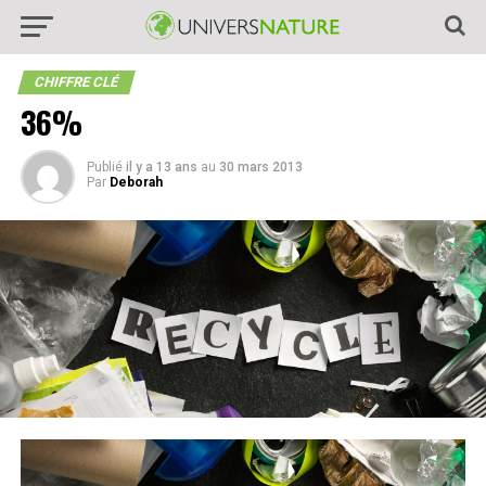
CHIFFRE CLÉ
36%
Publié
il y a 13 ans
au
30 mars 2013
Par
Deborah