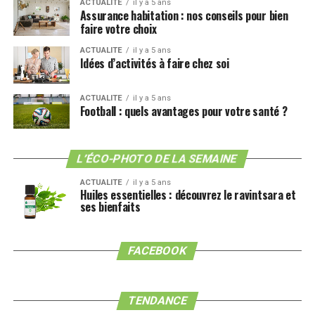
ACTUALITE
il y a 5 ans
Assurance habitation : nos conseils pour bien
faire votre choix
Source : Commissariat général au développement
ACTUALITE
il y a 5 ans
durable
Idées d’activités à faire chez soi
ACTUALITE
il y a 5 ans
Football : quels avantages pour votre santé ?
L’ÉCO-PHOTO DE LA SEMAINE
ACTUALITE
il y a 5 ans
Huiles essentielles : découvrez le ravintsara et
ses bienfaits
FACEBOOK
TENDANCE