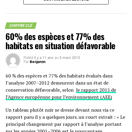
puisque le recyclage de ces
déchets
représenterait 48
milliards d’euros de ressources réutilisables selon le
rapport de l’Université des Nations-Unies.
CHIFFRE CLÉ
Avec ces
déchets
, si l’on pense immédiatement aux
60% des espèces et 77% des
produits types téléphones mobiles, ordinateurs, etc. ce
habitats en situation défavorable
ne sont pourtant pas eux qui représentent l’essentiel de
ce gâchis, avec 3 millions de tonnes, soit « seulement »
Publié
il y a 11 ans
au
5 mars 2015
7 % des
déchets électroniques et électriques
de
Par
Benjamin
l’année dernière. La plupart de nos
déchets
électroniques et électriques
proviennent en effet de
60 % des espèces et 77% des habitats évalués dans
l’électroménager :
l’analyse 2007–2012 demeurent dans un état de
conservation défavorable, selon
le rapport 2015 de
– 12,8 millions de tonnes de petits équipements (tels
l’Agence européenne pour l’environnement (AEE)
que les aspirateurs, micro-ondes, grille-pain, rasoirs
électriques et des caméras vidéo) ;
Un tableau plutôt noir se dresse devant nous via ce
rapport paru il y a quelques jours. un court extrait : « Le
– 11,8 millions de tonnes de gros équipements
principal changement par rapport à l’analyse portant
(machines à laver, sèche-linge, lave-vaisselle, cuisinières
sur les années 2001–2006 est le pourcentage