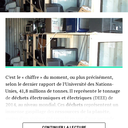
accumulateurs usagés
sont répartis sur le territoire
parmi les enseignes de la distribution, les déchèteries et
les entreprises.
RUBRIQUES CONNEXES:
GESTION DES DÉCHETS
PILES ET ACCUMULATEURS
PILES ET ACCUMULATEURS USAGÉS
RECYCLAGE
RECYCLAGE PILES
TRIER DÉCHETS
SUIVANT
13, 1%
NE MANQUEZ PAS
C’est le « chiffre » du moment, ou plus précisément,
12 000
selon le dernier rapport de l’Université des Nations-
Unies, 41,8 millions de tonnes. Il représente le tonnage
de
déchets électroniques et électriques
(DEEE) de
2014, au niveau mondial. Ces
déchets
représentent un
immense gaspillage des
ressources de la planète
,
moins d’un sixième été recyclé en vue d’une seconde
« vie ». Economiquement, le gâchis n’est pas moindre,
CONTINUER LA LECTURE