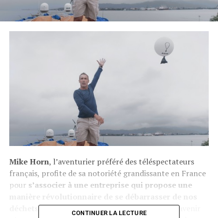
Mike Horn
, l’aventurier préféré des téléspectateurs
français, profite de sa notoriété grandissante en France
pour
s’associer à une entreprise qui propose une
manière révolutionnaire de se débarrasser de nos
déchets
: pour Aero Clean Nation, la solution d’avenir
CONTINUER LA LECTURE