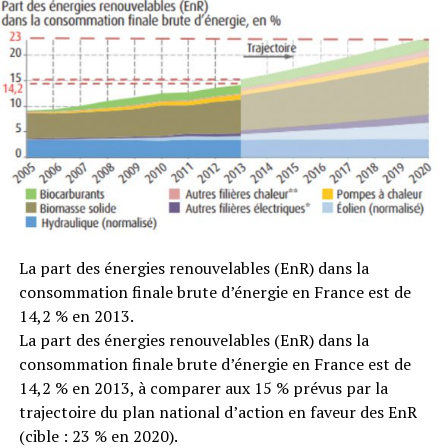
– 12,8 millions de tonnes de petits équipements (tels
que les aspirateurs, micro-ondes, grille-pain, rasoirs
électriques et des caméras vidéo) ;
– 11,8 millions de tonnes de gros équipements
(machines à laver, sèche-linge, lave-vaisselle, cuisinières
électriques et panneaux photovoltaïques) ;
– 7 millions de tonnes de réfrigérateurs et
congélateurs ;
La part des énergies renouvelables (EnR) dans la
– 6,3 millions de tonnes d’écrans ;
consommation finale brute d’énergie en France est de
14,2 % en 2013.
– 3 millions de tonnes de petit matériel des
La part des énergies renouvelables (EnR) dans la
technologies de l’information et de communication
consommation finale brute d’énergie en France est de
(téléphones portables, tablettes, ordinateurs, etc.) ;
14,2 % en 2013, à comparer aux 15 % prévus par la
trajectoire du plan national d’action en faveur des EnR
– 1 million de tonnes de lampes.
(cible : 23 % en 2020).