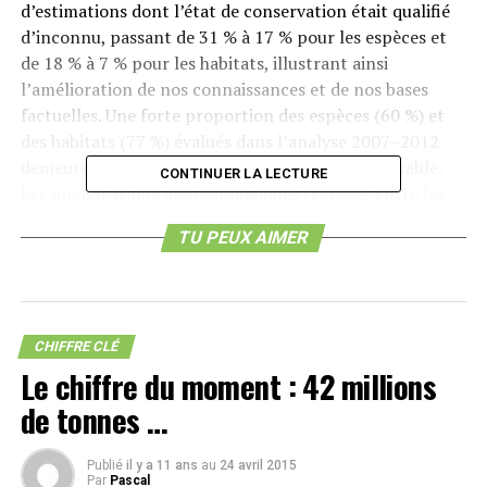
d’estimations dont l’état de conservation était qualifié
d’inconnu, passant de 31 % à 17 % pour les espèces et
de 18 % à 7 % pour les habitats, illustrant ainsi
l’amélioration de nos connaissances et de nos bases
factuelles. Une forte proportion des espèces (60 %) et
des habitats (77 %) évalués dans l’analyse 2007–2012
demeurent dans un état de conservation défavorable.
CONTINUER LA LECTURE
Les modifications méthodologiques réalisées entre les
deux analyses empêchent de savoir si ces valeurs
TU PEUX AIMER
représentent une détérioration de leur état ou reflète
une amélioration de nos bases de connaissances. Par
ailleurs, même si la réponse sociétale à la perte de
biodiversité est plus importante aujourd’hui, les actions
positives peuvent prendre un certain temps avant
CHIFFRE CLÉ
Le chiffre du moment : 42 millions
d’impacter son état. L’une des réussites les plus
marquantes est illustrée par l’expansion du réseau de
de tonnes …
zones protégées de Natura 2000 qui représente
maintenant 18 % de la surface terrestre de l’UE et près
Publié
il y a 11 ans
au
24 avril 2015
de 4 % des eaux marines contrôlées par l’Union. La
Par
Pascal