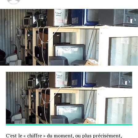
conservation et la gestion de ces zones protégées ainsi
que d’autres zones définies au niveau national (et le
renforcement de leur cohérence par le développement
d’infrastructures vertes comme les corridors
écologiques) représentent une étape essentielle pour la
protection de la biodiversité de notre continent ».
RUBRIQUES CONNEXES:
SUIVANT
Le chiffre du moment : 42 millions de tonnes …
NE MANQUEZ PAS
14,2% de l’énergie en France est renouvelable
C’est le « chiffre » du moment, ou plus précisément,