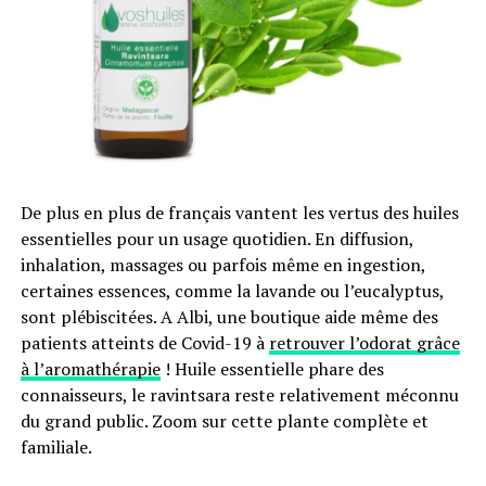
collectivités locales de favoriser une société étrangère
par rapport à une entreprise nationale. Ce serait le cas
par exemple dans le cadre d’un appel d’offre pour la
construction d’un parc photovoltaïque. Le danger posé
par cette clause serait donc de voir se multiplier sur
notre sol des projets américains massivement
subventionnés via des aides à la construction et par le
rachat à bon prix de l’électricité produite, au détriment
De plus en plus de français vantent les vertus des huiles
du portefeuille des consommateurs. Ces derniers
essentielles pour un usage quotidien. En diffusion,
financent en effet les énergies renouvelables via une
inhalation, massages ou parfois même en ingestion,
taxe dédiée, la CSPE, qui est déjà
en progression
certaines essences, comme la lavande ou l’eucalyptus,
constante
depuis 2002.
sont plébiscitées. A Albi, une boutique aide même des
patients atteints de Covid-19 à
retrouver l’odorat grâce
Comme le souligne Maxime Combes du mouvement
à l’aromathérapie
! Huile essentielle phare des
Attac, l’article O prévoit même que les pays ne doivent
connaisseurs, le ravintsara reste relativement méconnu
pas « exiger la création de partenariats avec des
du grand public. Zoom sur cette plante complète et
entreprises locales » ni imposer des « transferts de
familiale.
droits de propriété intellectuelle », des exigences