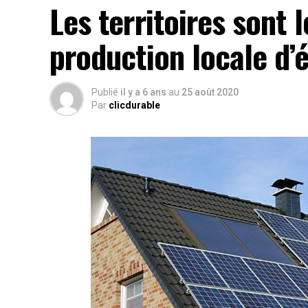
Les territoires sont 
production locale d’
Publié
il y a 6 ans
au
25 août 2020
Par
clicdurable