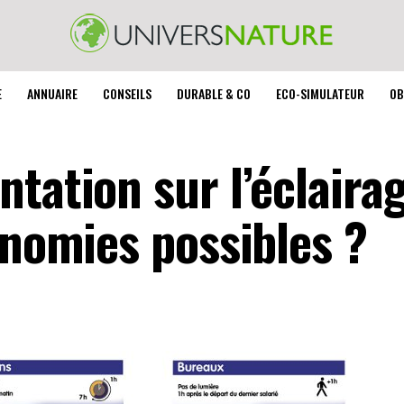
E
ANNUAIRE
CONSEILS
DURABLE & CO
ECO-SIMULATEUR
OB
tation sur l’éclaira
onomies possibles ?