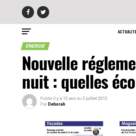
ACTUALIT
ENERGIE
Nouvelle réglemen
nuit : quelles éc
Publié
il y a 13 ans
au
3 juillet 2013
Par
Deborah