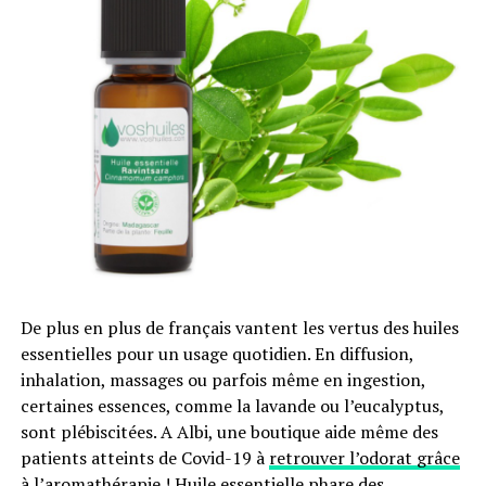
Quels sont les avantages et les
inconvénients d’une mousse
acoustique ?
Lorsque vous déciderez d’acheter
une mousse
acoustique de bonne qualité
, vous devrez
prendre
plusieurs paramètres en compte comme la
marque, l’épaisseur ou encore la matière
. Tous ces
critères vont être importants pour déterminer le coût
final du produit. À cela, il faudra certainement ajouter le
prix d’installation de la mousse acoustique.
De plus en plus de français vantent les vertus des huiles
Les avantages de la mousse
essentielles pour un usage quotidien. En diffusion,
inhalation, massages ou parfois même en ingestion,
acoustique
certaines essences, comme la lavande ou l’eucalyptus,
sont plébiscitées. A Albi, une boutique aide même des
L’un des avantages de la mousse acoustique est
patients atteints de Covid-19 à
retrouver l’odorat grâce
indéniablement
son efficacité
. Il n’est pas évident de
à l’aromathérapie
! Huile essentielle phare des