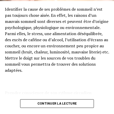
Identifier la cause de ses problèmes de sommeil n’est
Le ravintsara est reconnu pour ses qualités anti-
pas toujours chose aisée. En effet, les raisons d’un
infectieuses, antivirales et tonifiantes. L’huile essentielle
mauvais sommeil sont diverses et peuvent être d’origine
de ravintsara est ainsi le plus souvent indiquée pour
psychologique, physiologique ou environnementale.
aider à soulager les affections respiratoires telles que la
Parmi elles, le stress, une alimentation déséquilibrée,
grippe, la bronchite ou les rhinopharyngites. Considéré
des excès de caféine ou d’alcool, l’utilisation d’écrans au
comme un antibiotique naturel, le ravintsara possède
coucher, ou encore un environnement peu propice au
des propriétés fluidifiantes et expectorantes,
sommeil (bruit, chaleur, luminosité, mauvaise literie) etc.
particulièrement conseillée dans les toux sèches. Il est
Mettre le doigt sur les sources de vos troubles du
également préconisé pour stimuler les défenses
sommeil vous permettra de trouver des solutions
immunitaires et renforcer l’organisme contre les maux
adaptées.
de l’hiver.
Les autres indications du ravintsara
Prendre conscience de son rythme circadien
Également antispasmodique, l’huile essentielle de
ravintsara peut aider à soulager certaines douleurs
CONTINUER LA LECTURE
intestinales et favorise la décontraction musculaire.
Toutefois, c’est aussi pour ses bienfaits sur le tonus et