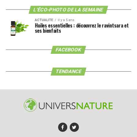
mobiliers. Cela concerne l’ensemble des objets
personnels qui se trouvent dans votre logement :
L’ÉCO-PHOTO DE LA SEMAINE
meubles, électroménager, équipements technologiques
ACTUALITE
il y a 5 ans
ou encore vêtements ou sacs à main… A noter qu’il vaut
Huiles essentielles : découvrez le ravintsara et
ses bienfaits
mieux surestimer et être bien couvert, plutôt que de
minimiser afin d’obtenir une prime moins chère. Petit
conseil supplémentaire : conservez les justificatifs
FACEBOOK
d’achat et des photos de vos biens en cas de sinistre.
Comptabilisez les pièces de votre logement
TENDANCE
Certains contrats considèrent comme pièce une surface
de plus de 7m2 quand d’autres exigent plus de 9m2.
Cuisine, salle de bains, toilettes, entrée et terrasse ne
sont pas comptabilisées, à la différence des combles
transformés en mezzanine ou en pièces à vivre. En
outre, selon les contrats, une pièce de plus de 30 ou 40
m2 peut être considérée comme constituant 2 pièces.