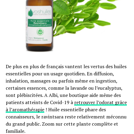
étiquette environnementale.
RUBRIQUES CONNEXES:
BILAN CARBONE
CO2
PARIS
TOURISME
SUIVANT
Purins, huile, argile, vinaigre … enfin reconnus comme
alternative aux pesticides
NE MANQUEZ PAS
A Chicago, le restaurant qui a produit 30 litres de
De plus en plus de français vantent les vertus des huiles
déchets en 2 ans !
essentielles pour un usage quotidien. En diffusion,
inhalation, massages ou parfois même en ingestion,
certaines essences, comme la lavande ou l’eucalyptus,
sont plébiscitées. A Albi, une boutique aide même des
patients atteints de Covid-19 à
retrouver l’odorat grâce
à l’aromathérapie
! Huile essentielle phare des
connaisseurs, le ravintsara reste relativement méconnu
du grand public. Zoom sur cette plante complète et
familiale.