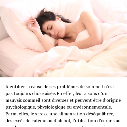
Ravintsara indication : dans quelles
circonstances utiliser cette huile
essentielle ?
Comme pour beaucoup d’huiles essentielles, l’essence de
ravintsara possède de nombreux atouts et peut être
utilisée pour vous aider dans différents domaines.
L’huile essentielle de ravintsara et les
affections respiratoires
Identifier la cause de ses problèmes de sommeil n’est
Le ravintsara est reconnu pour ses qualités anti-
pas toujours chose aisée. En effet, les raisons d’un
infectieuses, antivirales et tonifiantes. L’huile essentielle
mauvais sommeil sont diverses et peuvent être d’origine
de ravintsara est ainsi le plus souvent indiquée pour
psychologique, physiologique ou environnementale.
aider à soulager les affections respiratoires telles que la
Parmi elles, le stress, une alimentation déséquilibrée,
grippe, la bronchite ou les rhinopharyngites. Considéré
des excès de caféine ou d’alcool, l’utilisation d’écrans au
comme un antibiotique naturel, le ravintsara possède