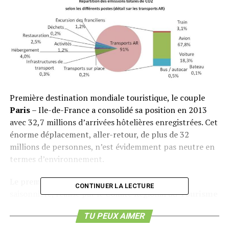
Première destination mondiale touristique, le couple
Paris
– Ile-de-France a consolidé sa position en 2013
avec 32,7 millions d’arrivées hôtelières enregistrées. Cet
énorme déplacement, aller-retour, de plus de 32
millions de personnes, n’est évidemment pas neutre en
termes d’environnement.
Le premier
bilan carbone
de cette migration
CONTINUER LA LECTURE
saisonnière, réalisé par le Comité Régional du
Tourisme
(CRT) de la région Ile-de-France, relève en effet un total
TU PEUX AIMER
de 17,5 millions de tonnes équivalent
CO2
par an, soit