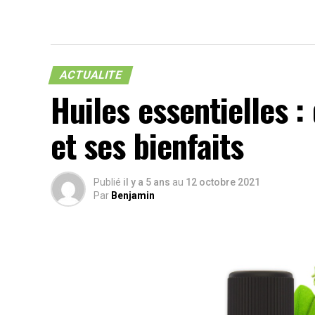
ACTUALITE
Huiles essentielles :
et ses bienfaits
Publié
il y a 5 ans
au
12 octobre 2021
Par
Benjamin