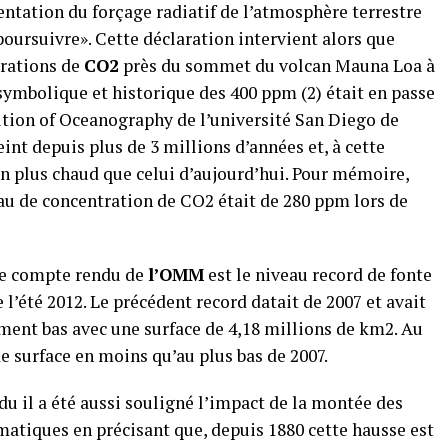
ntation du forçage radiatif de l’atmosphère terrestre
oursuivre». Cette déclaration intervient alors que
trations de
CO2
près du sommet du volcan Mauna Loa à
symbolique et historique des 400 ppm (2) était en passe
itution of Oceanography de l’université San Diego de
teint depuis plus de 3 millions d’années et, à cette
ien plus chaud que celui d’aujourd’hui. Pour mémoire,
eau de concentration de CO2 était de 280 ppm lors de
le compte rendu de
l’OMM
est le niveau record de fonte
e l’été 2012. Le précédent record datait de 2007 et avait
ment bas avec une surface de 4,18 millions de km2. Au
 de surface en moins qu’au plus bas de 2007.
u il a été aussi souligné l’impact de la montée des
matiques en précisant que, depuis 1880 cette hausse est