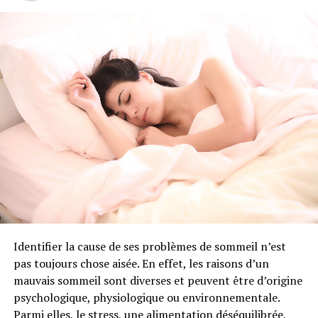
fraîche et légèrement épicée.
Ravintsara indication : dans quelles
circonstances utiliser cette huile
essentielle ?
Comme pour beaucoup d’huiles essentielles, l’essence de
ravintsara possède de nombreux atouts et peut être
utilisée pour vous aider dans différents domaines.
L’huile essentielle de ravintsara et les
affections respiratoires
Identifier la cause de ses problèmes de sommeil n’est
Le ravintsara est reconnu pour ses qualités anti-
pas toujours chose aisée. En effet, les raisons d’un
infectieuses, antivirales et tonifiantes. L’huile essentielle
mauvais sommeil sont diverses et peuvent être d’origine
de ravintsara est ainsi le plus souvent indiquée pour
psychologique, physiologique ou environnementale.
aider à soulager les affections respiratoires telles que la
Parmi elles, le stress, une alimentation déséquilibrée,
grippe, la bronchite ou les rhinopharyngites. Considéré