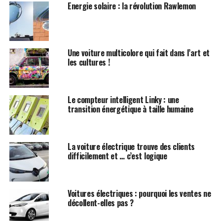
principalement urbain. Heureusement, au volant, une
Energie solaire : la révolution Rawlemon
jauge indique le niveau de charge de la batterie et
précise l’autonomie restante en kilomètres, selon le
type de conduite des 200 derniers kilomètres effectués.
Une voiture multicolore qui fait dans l’art et
Ce dispositif est intelligemment complété par une
les cultures !
fonction de réinitialisation qui réduit l’historique de
roulage aux 30 derniers kilomètres parcourus pour avoir
une estimation de l’autonomie restante correspondant
Le compteur intelligent Linky : une
aux conditions de roulage immédiates.
transition énergétique à taille humaine
La conduite est agréable et souple comme toutes les
électriques, voire nerveuse en ville grâce à l’aide d’une
puissance moteur de 65 kW (88 ch) et un couple de 220
La voiture électrique trouve des clients
difficilement et … c’est logique
Nm autorisant des accélérations et des reprises
franches dès les bas régimes, sans passage de vitesses.
Concrètement pour le conducteur,
la conduite de la
ZOE est comparable à celle d’une voiture équipée
Voitures électriques : pourquoi les ventes ne
décollent-elles pas ?
d’une excellente boîte automatique
. Le silence de
fonctionnement et l’absence de vibrations sont aussi