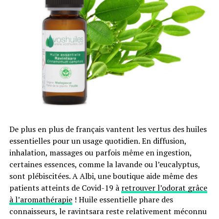
celui-ci. En effet, pour le moment il est impossible de
recharger la batterie sur une prise domestique, faute de
câble adapté. Si Renault, affirme y travailler, aucune
date n’a pour le moment été avancée pour une
éventuelle disponibilité du dit câble.
En conséquence, aujourd’hui, la seule solution pour faire
le « plein » est soit de disposer d’une
Wall-box chez soi
(dispositif permettant de recharger la ZOE, mais d’un
coût plutôt dissuasif (
490 € + entre 370 à 1 000 €
d’installation
), soit d’avoir à proximité une borne
De plus en plus de français vantent les vertus des huiles
d’accès publique (les bornes parisiennes d’autolib entre
essentielles pour un usage quotidien. En diffusion,
autres). Or ces dernières, hormis dans la capitale,
inhalation, massages ou parfois même en ingestion,
brillent par leur rareté (4700 au niveau national selon
certaines essences, comme la lavande ou l’eucalyptus,
Renault). Enfin, la norme retenue pour la connexion au
sont plébiscitées. A Albi, une boutique aide même des
dispositif de recharge est franco-française, non
patients atteints de Covid-19 à
retrouver l’odorat grâce
compatible avec le dispositif retenu à l’échelle
à l’aromathérapie
! Huile essentielle phare des
européenne. Autrement dit, pour les voyages à
connaisseurs, le ravintsara reste relativement méconnu
l’étranger, inutile de penser à cette voiture, il vous