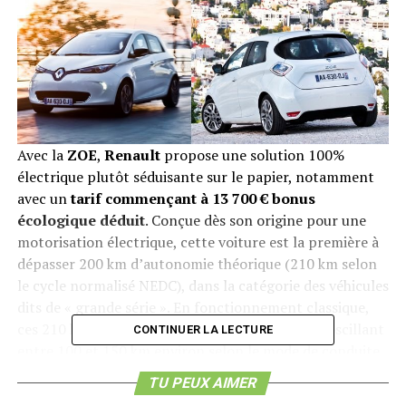
Avec la
ZOE
,
Renault
propose une solution 100%
électrique plutôt séduisante sur le papier, notamment
avec un
tarif commençant à 13 700 € bonus
écologique déduit
. Conçue dès son origine pour une
motorisation électrique, cette voiture est la première à
dépasser 200 km d’autonomie théorique (210 km selon
le cycle normalisé NEDC), dans la catégorie des véhicules
dits de « grande série ». En fonctionnement classique,
ces 210 km se transforment en une autonomie oscillant
CONTINUER LA LECTURE
entre 100 et 150 km environ selon le mode de conduite
et les conditions météorologiques, soit une distance qui
TU PEUX AIMER
demeure faible mais suffisante pour un usage