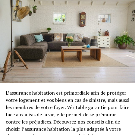
même heure pour permettre à son rythme circadien de
programmer cette heure de manière interne. Pratiquer
une activité physique pendant la journée est également
conseillé pour améliorer la qualité de votre sommeil.
Toutefois, un entraînement trop intensif, notamment
en fin de journée, peut provoquer des problèmes à
l’endormissement.
Améliorer sa literie
L’assurance habitation est primordiale afin de protéger
votre logement et vos biens en cas de sinistre, mais aussi
Vous dormez sur un matelas qui commence à vieillir ou
les membres de votre foyer. Véritable garantie pour faire
utilisez un oreiller devenu difforme avec le temps ? Une
face aux aléas de la vie, elle permet de se prémunir
literie usée peut engendrer des troubles du sommeil non
contre les préjudices. Découvrez nos conseils afin de
négligeables, en plus de problèmes de santé,
choisir l’assurance habitation la plus adaptée à votre
notamment des maux de dos.