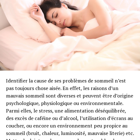
Ifop (1), puisque près de la moitié des personnes
interrogées estiment que la
brique terre cuite
est un
très bon isolant et près de 60% considèrent qu’elle est
durable et résistante. Du côté des professionnels, dans
le cadre d’une construction répondant à la
RT2012
,
36% des maçons, qui ont choisi la brique de terre cuite,
l’ont fait pour ses caractéristiques thermiques.
1) Etude menée en novembre 2013, dans le cadre de
l’OMCAWI, enquête multi-clients de l’Ifop, réalisée
chaque semaine en ligne et auto-administrée, auprès
Identifier la cause de ses problèmes de sommeil n’est
d’un échantillon national représentatif de 1000
pas toujours chose aisée. En effet, les raisons d’un
individus âgés de 18 ans et plus (634 propriétaires et
mauvais sommeil sont diverses et peuvent être d’origine
308 locataires).
psychologique, physiologique ou environnementale.
Parmi elles, le stress, une alimentation déséquilibrée,
des excès de caféine ou d’alcool, l’utilisation d’écrans au
RUBRIQUES CONNEXES:
BRIQUE TERRE CUITE
BRIQUES
RT2012
coucher, ou encore un environnement peu propice au
sommeil (bruit, chaleur, luminosité, mauvaise literie) etc.
SUIVANT