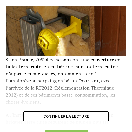
Si, en France, 70% des maisons ont une couverture en
tuiles terre cuite, en matière de mur la « terre cuite »
n’a pas le même succès, notamment face à
l’omniprésent parpaing en béton. Pourtant, avec
l’arrivée de la RT2012 (Réglementation Thermique
2012) et de ses bâtiments basse-consommation, les
choses évoluent.
A l’instar de la construction bois, les bâtiments en
CONTINUER LA LECTURE
briques
terre cuite séduisent de plus en plus les
Français. Entre l’ancienne RT2005 et la nouvelle