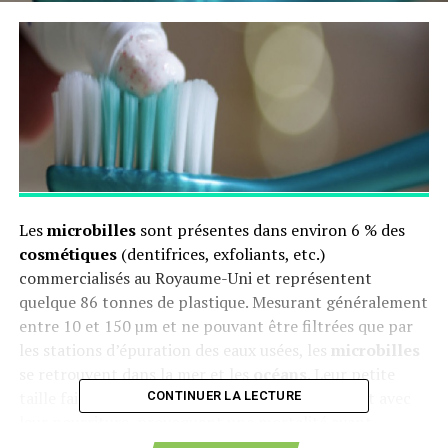
Les
microbilles
sont présentes dans environ 6 % des
cosmétiques
(dentifrices, exfoliants, etc.)
commercialisés au Royaume-Uni et représentent
quelque 86 tonnes de plastique. Mesurant généralement
entre 10 et 150 µm et ne pouvant être filtrées que par
les stations d’épuration des eaux usées, les
microbilles
se retrouvent dans la mer et les
océans
. Leur petite
taille fait que les espèces marines les confondent avec
CONTINUER LA LECTURE
leur nourriture, provoquant une mortalité avant
reproduction.