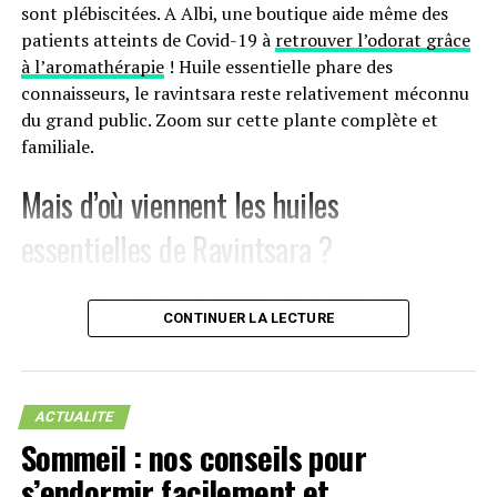
sont plébiscitées. A Albi, une boutique aide même des
patients atteints de Covid-19 à
retrouver l’odorat grâce
à l’aromathérapie
! Huile essentielle phare des
connaisseurs, le ravintsara reste relativement méconnu
du grand public. Zoom sur cette plante complète et
familiale.
Mais d’où viennent les huiles
essentielles de Ravintsara ?
Importé de Chine, le ravintsara est un arbre qui pousse
aujourd’hui principalement sur l’île de Madagascar. Bien
CONTINUER LA LECTURE
que faisant partie de la famille des camphriers, vous ne
trouverez pas de camphre dans l’huile essentielle de
ravintsara ! Attention également à ne pas le confondre
ACTUALITE
avec le ravensare aromatique, lui aussi présent sur les
Sommeil : nos conseils pour
terres malgaches. Ce dernier fait partie de la famille des
s’endormir facilement et
lauracées et ses indications sont très différentes.