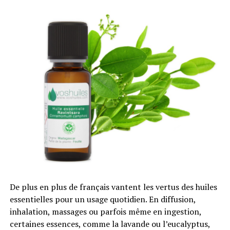
Ce qui pourrait tourner en une catastrophe écologique
n’est pourtant pas nécessaire – des alternatives
écologiques existent d’ores et déjà, mais ne sont pas ou
peu utilisées par les industriels car plus coûteuses.
RUBRIQUES CONNEXES:
COSMÉTIQUES
INTERDICTION
MICROBILLES
OCÉANS
SUIVANT
Euro de football : quel impact pour l’environnement ?
NE MANQUEZ PAS
Le Sénat vote contre les coraux et pour le
développement économique
De plus en plus de français vantent les vertus des huiles
essentielles pour un usage quotidien. En diffusion,
inhalation, massages ou parfois même en ingestion,
certaines essences, comme la lavande ou l’eucalyptus,