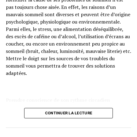
pas toujours chose aisée. En effet, les raisons d’un
infectieuses, antivirales et tonifiantes. L’huile essentielle
mauvais sommeil sont diverses et peuvent être d’origine
de ravintsara est ainsi le plus souvent indiquée pour
psychologique, physiologique ou environnementale.
aider à soulager les affections respiratoires telles que la
Parmi elles, le stress, une alimentation déséquilibrée,
grippe, la bronchite ou les rhinopharyngites. Considéré
des excès de caféine ou d’alcool, l’utilisation d’écrans au
comme un antibiotique naturel, le ravintsara possède
coucher, ou encore un environnement peu propice au
des propriétés fluidifiantes et expectorantes,
sommeil (bruit, chaleur, luminosité, mauvaise literie) etc.
particulièrement conseillée dans les toux sèches. Il est
Mettre le doigt sur les sources de vos troubles du
également préconisé pour stimuler les défenses
sommeil vous permettra de trouver des solutions
immunitaires et renforcer l’organisme contre les maux
adaptées.
de l’hiver.
Les autres indications du ravintsara
Prendre conscience de son rythme circadien
Également antispasmodique, l’huile essentielle de
ravintsara peut aider à soulager certaines douleurs
CONTINUER LA LECTURE
intestinales et favorise la décontraction musculaire.
Toutefois, c’est aussi pour ses bienfaits sur le tonus et
Nous possédons tous une horloge interne de sommeil,
l’équilibre nerveux que cette plante est souvent
appelée rythme circadien, qui influence notre sensation