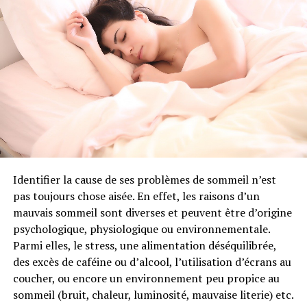
circonstances utiliser cette huile
Adaptation au dérèglement climatique et
gestion de la ressource eau
essentielle ?
Prix attribué à Gopal Komandur pour le
Système
d’irrigation optimisée SWAR
destiné à
Comme pour beaucoup d’huiles essentielles, l’essence de
développer l’horticulture et les plantations
ravintsara possède de nombreux atouts et peut être
forestières
utilisée pour vous aider dans différents domaines.
L’huile essentielle de ravintsara et les
affections respiratoires
Identifier la cause de ses problèmes de sommeil n’est
Le ravintsara est reconnu pour ses qualités anti-
pas toujours chose aisée. En effet, les raisons d’un
infectieuses, antivirales et tonifiantes. L’huile essentielle
mauvais sommeil sont diverses et peuvent être d’origine
de ravintsara est ainsi le plus souvent indiquée pour
psychologique, physiologique ou environnementale.
aider à soulager les affections respiratoires telles que la
Parmi elles, le stress, une alimentation déséquilibrée,
grippe, la bronchite ou les rhinopharyngites. Considéré
des excès de caféine ou d’alcool, l’utilisation d’écrans au
comme un antibiotique naturel, le ravintsara possède
coucher, ou encore un environnement peu propice au
des propriétés fluidifiantes et expectorantes,
Comme Anne Paugam, directrice de l’Agence Française
sommeil (bruit, chaleur, luminosité, mauvaise literie) etc.
particulièrement conseillée dans les toux sèches. Il est
de Développement, l’a très justement souligné dans son