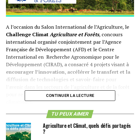
A l’occasion du Salon International de l’Agriculture, le
Challenge Climat
Agriculture et Forêts
,
concours
international organisé conjointement par l’Agence
Française de Développement (AFD) et le Centre
International en Recherche Agronomique pour le
Développement (CIRAD), a consacré 4 projets visant à
encourager
l’innovation, accélérer le transfert et la
diffusion de technologies et savoir-faire
pour
l’avenir dans les secteurs de l’agriculture et de la forêt
pour relever les défis induits par les dérèglements
CONTINUER LA LECTURE
climatiques.
TU PEUX AIMER
Pendant la semaine du Salon International de
l’Agriculture, les 12 lauréats ont participé au Campus
Agriculture et Climat, quels défis partagés
innovation. Du 21 au 27 février, ils ont assisté à des
?
workshops et des conférences sur le management de