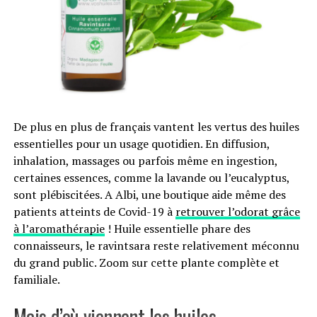
Atténuation du dérèglement climatique dans
le secteur de la forêt
Prix attribué à Norma Llemit pour le
Programme
De plus en plus de français vantent les vertus des huiles
Mindano
de protection des forêts primaires aux
essentielles pour un usage quotidien. En diffusion,
Philippines
inhalation, massages ou parfois même en ingestion,
certaines essences, comme la lavande ou l’eucalyptus,
sont plébiscitées. A Albi, une boutique aide même des
patients atteints de Covid-19 à
retrouver l’odorat grâce
à l’aromathérapie
! Huile essentielle phare des
connaisseurs, le ravintsara reste relativement méconnu
du grand public. Zoom sur cette plante complète et
familiale.
Mais d’où viennent les huiles