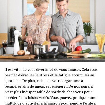
monter sur le dos…
Rappelons que l’âge de Keiko (27 ans) était exceptionnel
pour une orque en captivité. Pour vous en convaincre,
avant la brutalité des chiffres, imaginez : vous passer
votre vie dans une pièce de 9 m2, sans possibilité de
sortie, avec éventuellement des compagnons que vous
n’avez pas choisi, un repas identique chaque jour, un air
javellisée constant et une obligation quotidienne de
travail, combien de temps tenez-vous?
Les orques libres vivent en moyenne 35 ans, en captivité
Il est vital de vous divertir et de vous amuser. Cela vous
leur durée de vie est de 6 ans après capture. Depuis
permet d’évacuer le stress et la fatigue accumulés au
1961, 135 orques ont été brutalement séparés de leur
quotidien. De plus, cela aide votre organisme à
habitat, 110 sont décédés en moyenne six ans après leur
récupérer afin de mieux se régénérer. De nos jours, il
capture, tandis que, les naissances aidant, 49 vivent
n’est plus indispensable de sortir de chez vous pour
captifs dans 12 parcs aquatiques situés dans cinq pays.
accéder à des loisirs variés. Vous pouvez pratiquer une
La capture d’orque est rare, mais depuis trois ans, les
multitude d’activités à la maison pour joindre l’utile à
russes octroient des permis pour en capturer dans leurs