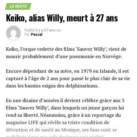
que vous soyez en train de travailler dur pour vos
LE RESTE
Barcelone possède de nombreux musées et des lieux très
études, que vous fassiez du sport, ou que vous essayiez
Keiko, alias Willy, meurt à 27 ans
importants dans le domaine artistique. L’un de ces lieux
de composer avec un emploi du temps social bien
représentatifs est le Gran Teatro del Liceo, où certains
rempli.
Publié
il y a 57 ans
au
des artistes les plus talentueux du monde ont chanté. Il
Par
Pascal
y a des spectacles chaque semaine et des visites guidées
très instructives, même si, pour mieux les comprendre,
Keiko, l’orque vedette des films ‘Sauvez Willy’, vient de
Devriez-vous tester le CBD ?
il serait beaucoup plus utile de prendre un cours
mourir probablement d’une pneumonie en Norvège.
d’espagnol à Barcelone.
En plus des possibles bienfaits sur le bien-être, le CBD
Encore dépendant de sa mère, en 1979 en Islande, il est
Quant aux musées, l’un des plus importants est le
n’est pas enivrant, il ne vous fera pas planer et est
capturé à l’âge de 2 ans pour passé le plus clair de sa vie
musée Picasso, où sont exposées quelque 4251 œuvres
disponible sous des dizaines de formats. Quelques
dans les bassins exigus des delphinariums.
d’art très importantes, dont certaines de la jeunesse de
gouttes d’huile de CBD sont parfaites le matin dans le
Picasso, comme Las Meninas. Il s’agit d’un complexe de
café, ou bien, si vous souhaitez rester concentré toute la
En une dizaine d’années il devient célèbre grâce aux 3
cinq palais.
journée, les gélules aux CBD sans odeur ni saveur ne
films ‘Sauvez Willy’, dans lesquels un jeune garçon lui
pourraient être plus simples à consommer.
rend sa liberté. Néanmoins, grâce à un reportage du
Il existe également de nombreuses cathédrales
magazine LIFE qui révèle sa triste condition de
historiques ou bâtiments religieux qui ont réussi à
Quoi qu’il en soit, on trouve des tonnes de ressources où
détention et de santé au Mexique, ses fans vont se
traverser les siècles. Parmi les plus importantes, citons
en **
apprendre encore plus sur le CBD,
les différentes