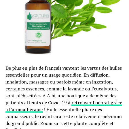
qui va contribuer à l’isolation de la maison aussi bien en
hiver qu’en été. Autrement dit, les volets roulants vont
réduire significativement la déperdition de chaleur en
hiver et garder l’air frais à l’intérieur en été.
À titre d’exemple, il est facile d’adapter l’ouverture et la
fermeture du volet roulant selon la luminosité. En hiver,
vous pouvez le laisser grand ouvert en cas
d’ensoleillement et le fermer en cas de froid. À l’inverse,
en été, le volet roulant peut jouer le rôle d’un pare-
De plus en plus de français vantent les vertus des huiles
soleil.
essentielles pour un usage quotidien. En diffusion,
inhalation, massages ou parfois même en ingestion,
D’autant plus que la motorisation des volets roulants
certaines essences, comme la lavande ou l’eucalyptus,
vous permet d’automatiser l’ouverture et la fermeture
sont plébiscitées. A Albi, une boutique aide même des
selon l’effet escompté, la saison et la météo. Cet outil
patients atteints de Covid-19 à
retrouver l’odorat grâce
vous fait gagner jusqu’à 10 % d’économie d’énergie sur
à l’aromathérapie
! Huile essentielle phare des
vos factures.
connaisseurs, le ravintsara reste relativement méconnu
du grand public. Zoom sur cette plante complète et