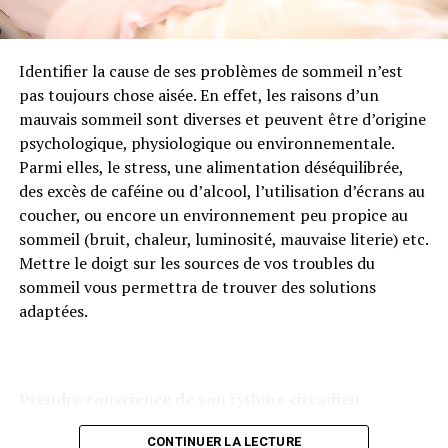
NE MANQUEZ PAS
Idée pour faire fortune : recycler le plastique
affections respiratoires
Identifier la cause de ses problèmes de sommeil n’est
Le ravintsara est reconnu pour ses qualités anti-
pas toujours chose aisée. En effet, les raisons d’un
infectieuses, antivirales et tonifiantes. L’huile essentielle
mauvais sommeil sont diverses et peuvent être d’origine
de ravintsara est ainsi le plus souvent indiquée pour
psychologique, physiologique ou environnementale.
aider à soulager les affections respiratoires telles que la
Parmi elles, le stress, une alimentation déséquilibrée,
grippe, la bronchite ou les rhinopharyngites. Considéré
des excès de caféine ou d’alcool, l’utilisation d’écrans au
comme un antibiotique naturel, le ravintsara possède
coucher, ou encore un environnement peu propice au
des propriétés fluidifiantes et expectorantes,
sommeil (bruit, chaleur, luminosité, mauvaise literie) etc.
particulièrement conseillée dans les toux sèches. Il est
Mettre le doigt sur les sources de vos troubles du
également préconisé pour stimuler les défenses
sommeil vous permettra de trouver des solutions
immunitaires et renforcer l’organisme contre les maux
adaptées.
de l’hiver.
Les autres indications du ravintsara
Prendre conscience de son rythme circadien
Également antispasmodique, l’huile essentielle de
ravintsara peut aider à soulager certaines douleurs
CONTINUER LA LECTURE