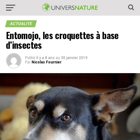
ACTUALITE
Entomojo, les croquettes à base
d’insectes
Publié
il y a 8 ans
au
30 janvier 2019
Par
Nicolas Fournier