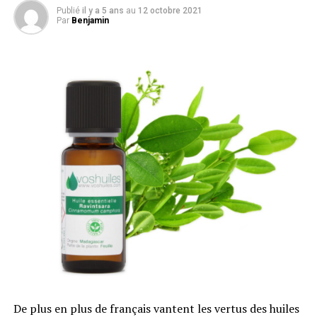
arômes de viande, ils sont agglomérés en croquettes
Publié
il y a 5 ans
au
12 octobre 2021
Par
Benjamin
et conditionnés dans des sachets indissociables de ceux
de leurs concurrents traditionnels.
De plus en plus de français vantent les vertus des huiles