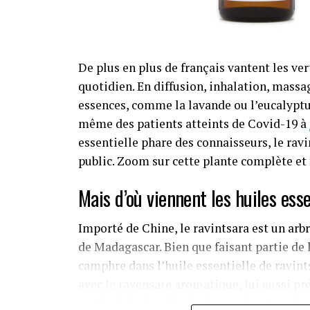
De plus en plus de français vantent les ve
quotidien. En diffusion, inhalation, mass
essences, comme la lavande ou l’eucalyptus
même des patients atteints de Covid-19 à
essentielle phare des connaisseurs, le ra
public. Zoom sur cette plante complète et 
Mais d’où viennent les huiles ess
Importé de Chine, le ravintsara est un arb
de Madagascar. Bien que faisant partie de 
camphre dans l’huile essentielle de ravint
avec le ravensare aromatique, lui aussi pré
partie de la famille des lauracées et ses in