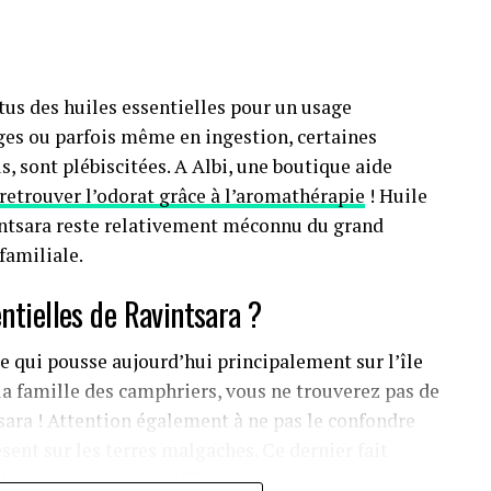
rtus des huiles essentielles pour un usage
ages ou parfois même en ingestion, certaines
, sont plébiscitées. A Albi, une boutique aide
retrouver l’odorat grâce à l’aromathérapie
! Huile
vintsara reste relativement méconnu du grand
familiale.
entielles de Ravintsara ?
re qui pousse aujourd’hui principalement sur l’île
la famille des camphriers, vous ne trouverez pas de
sara ! Attention également à ne pas le confondre
sent sur les terres malgaches. Ce dernier fait
dications sont très différentes.