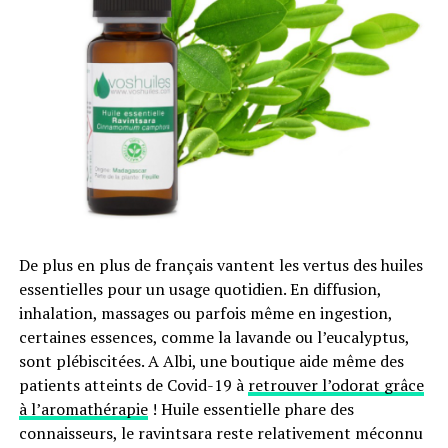
financer leurs projets ambitieux pour lesquels il est
difficile d’obtenir des financements traditionnels. Les
projets d’ordre écologiques sont de plus en plus
nombreux sur ces plateformes.
Comment soutenir des projets environnementaux
grâce au crowdfunding ?
Pour soutenir des projets contribuant à la transition
énergétique grâce au financement participatif, il vous
suffit d’investir financièrement via une plateforme de
crowdfunding. Comment faire ?
De plus en plus de français vantent les vertus des huiles
essentielles pour un usage quotidien. En diffusion,
Vous devez d’abord vous inscrire en ligne et
inhalation, massages ou parfois même en ingestion,
gratuitement sur une plateforme de finance
certaines essences, comme la lavande ou l’eucalyptus,
participative. Après avoir validé votre identité, vous
sont plébiscitées. A Albi, une boutique aide même des
choisissez le ou les projets dans lesquels vous souhaitez
patients atteints de Covid-19 à
retrouver l’odorat grâce
placer votre argent. Vous pouvez investir dans un projet
à l’aromathérapie
! Huile essentielle phare des
à partir de 20 euros seulement. En investissant sur des
connaisseurs, le ravintsara reste relativement méconnu