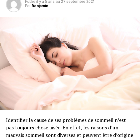
Publié
il y a 5 ans
au
27 septembre 2021
de ravintsara
. Ceci lui confère donc une odeur agréable,
Par
Benjamin
fraîche et légèrement épicée.
Ravintsara indication : dans quelles
circonstances utiliser cette huile
essentielle ?
Comme pour beaucoup d’huiles essentielles, l’essence de
ravintsara possède de nombreux atouts et peut être
utilisée pour vous aider dans différents domaines.
L’huile essentielle de ravintsara et les
affections respiratoires
Identifier la cause de ses problèmes de sommeil n’est
Le ravintsara est reconnu pour ses qualités anti-
pas toujours chose aisée. En effet, les raisons d’un
infectieuses, antivirales et tonifiantes. L’huile essentielle
mauvais sommeil sont diverses et peuvent être d’origine
de ravintsara est ainsi le plus souvent indiquée pour