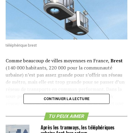
téléphérique brest
Comme beaucoup de villes moyennes en France,
Brest
(140 000 habitants, 220 000 pour la communauté
urbaine) n’est pas assez grande pour s’offrir un réseau
de métro, mais elle est trop grande pour se passer d’un
réseau de transports en commun performant. Dans la
sous-préfecture du Finistère, on retrouve ainsi un
CONTINUER LA LECTURE
réseau de bus de 14 lignes qui sillonnent la ville, et une
ligne de tramway inaugurée en 2012. Pour les non-
TU PEUX AIMER
initiés, ce tramway avait d’ailleurs fait parler de lui il y a
quelques temps puisque la métropole brestoise s’était
Après les tramways, les téléphériques
associée à la communauté d’agglomération du Grand