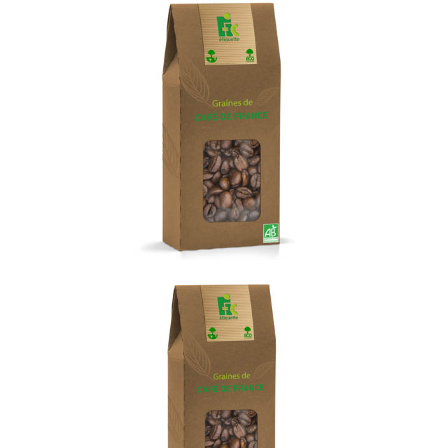
Climat
1. Lancer immédiatement un plan national pour
lisolation de 400 000 logements anciens par an.
2. Réglementer la consommation dénergie primaire
pour le chauffage à 50kWh/m2/an pour toute
construction neuve dès 2010.
3. Affecter 5 milliards deuros en faveur des transports
en commun urbains.
4. Etablir un moratoire sur la construction dautoroutes.
5. Produire 15% dénergie primaire à partir dénergies
renouvelables en France dici 2012.
6. Suspendre le projet de nouveau réacteur nucléaire
EPR.