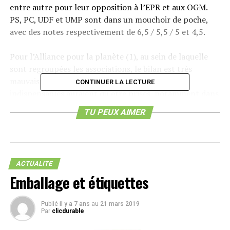
entre autre pour leur opposition à l’EPR et aux OGM.
PS, PC, UDF et UMP sont dans un mouchoir de poche,
avec des notes respectivement de 6,5 / 5,5 / 5 et 4,5.
Pour l’Alliance pour la planète (1), au sein de laquelle
sont regroupées les associations, le bilan est très
mauvais alors que ‘des décisions stratégiques et
CONTINUER LA LECTURE
indispensables auraient dû être prises, notamment dans
le domaine du climat, des énergies renouvelables, du tri
TU PEUX AIMER
des déchets, de lagriculture, des OGM, de la fiscalisation
des pollueurs et de la solidarité internationale.’
Fin janvier, un deuxième classement devrait voir le jour
pour évaluer les candidats au gré de leur déclaration et
ACTUALITE
Emballage et étiquettes
engagements concrets, jusquau jour de lélection.
Cette notation a été établie à partir des 24 propositions
Publié
il y a 7 ans
au
21 mars 2019
que l’Alliance estime fondamentales :
Par
clicdurable