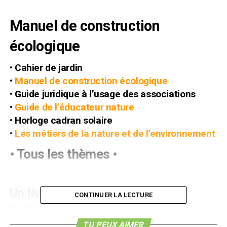
Manuel de construction
écologique
•
Cahier de jardin
•
Manuel de construction écologique
•
Guide juridique à l’usage des associations
•
Guide de l’éducateur nature
•
Horloge cadran solaire
•
Les métiers de la nature et de l’environnement
•
Tous les thèmes
•
Les coups de coeur
Un livre de Clarke Snell et Tim
CONTINUER LA LECTURE
Callahan
TU PEUX AIMER