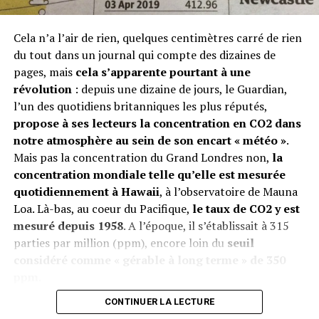
succédé.
Cela n’a l’air de rien, quelques centimètres carré de rien
Au-delà de ces mesures, rappelons que la stabilisation
du tout dans un journal qui compte des dizaines de
du climat impose de diviser par quatre ou cinq les
pages, mais
cela s’apparente pourtant à une
Le réchauffement mondial illustré
émissions de CO2 des pays industrialisés, en isolant
révolution
: depuis une dizaine de jours, le Guardian,
systématiquement à un haut niveau l’ensemble des
l’un des quotidiens britanniques les plus réputés,
Le chercheur s’est appuyé sur une base de données
bâtiments existants et en réduisant massivement les
propose à ses lecteurs la concentration en CO2 dans
mondiale qui compile
tous les relevés de température
émissions des transports (développement des
notre atmosphère au sein de son encart « météo »
.
effectués partout sur la Terre
depuis 1901. Lors du
transports en commun et réduction de la
Mais pas la concentration du Grand Londres non,
la
XXe siècle, il a calculé la moyenne des températures
consommation des véhicules).
concentration mondiale telle qu’elle est mesurée
pour chaque région du globe puis, pour chaque année
quotidiennement à Hawaii
, à l’observatoire de Mauna
(et en fonction de la moyenne précédemment établie), il
Pascal Farcy
Loa. Là-bas, au coeur du Pacifique,
le taux de CO2 y est
a attribué une couleur : du bleu très clair (conforme à la
Photo © Benoît Granier / Matignon
mesuré depuis 1958
. A l’époque, il s’établissait à 315
moyenne du XXe siècle) au rouge très foncé (qui traduit
RUBRIQUES CONNEXES:
parties par million (ppm), encore loin du
seuil
une hausse marquée par rapport à cette même
considéré comme « gérable à long terme » de 350
moyenne).
Chaque année est alors représentée par
SUIVANT
Les bébés pollués via leur mère
ppm
.
une bande, bandes qui sont accolées les unes aux
autres pour créer le « drapeau du réchauffement »
de
NE MANQUEZ PAS
CONTINUER LA LECTURE
Sibérie : des milliards de tonnes de méthane lâchées
chaque zone du globe, qui sont tous consultables sur