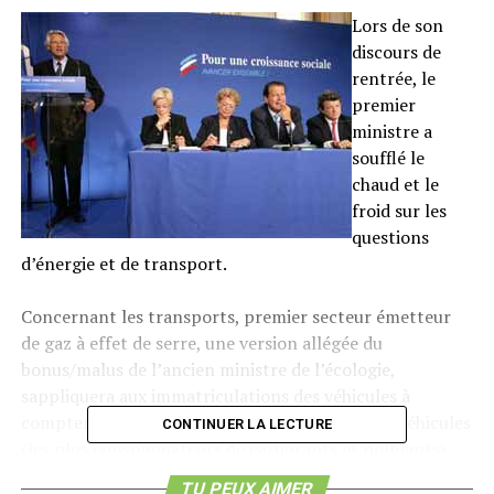
Lors de son
discours de
rentrée, le
premier
ministre a
soufflé le
chaud et le
froid sur les
questions
d’énergie et de transport.
Concernant les transports, premier secteur émetteur
de gaz à effet de serre, une version allégée du
bonus/malus de l’ancien ministre de l’écologie,
sappliquera aux immatriculations des véhicules à
compter du 1er janvier prochain. Seuls 8 % des véhicules
CONTINUER LA LECTURE
(les plus consommateurs de carburants et polluants)
verront leur carte grise augmenter de 2  par gramme de
TU PEUX AIMER