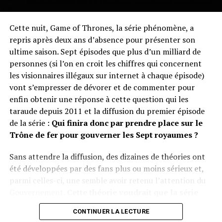
«
Les niveaux de dioxyde de carbone dans l’atmosphère
Plus simple, c’est impossible : Donald T., si tu nous lis…
ont augmenté de façon si spectaculaire. Inclure une
Cette nuit, Game of Thrones, la série phénomène, a
mesure de cette augmentation dans notre bulletin
repris après deux ans d’absence pour présenter son
météorologique quotidien montre ce que l’activité
ultime saison. Sept épisodes que plus d’un milliard de
humaine fait à notre climat. Il faut rappeler aux gens que
personnes (si l’on en croit les chiffres qui concernent
la crise climatique n’est plus un problème d’avenir. Nous
les visionnaires illégaux sur internet à chaque épisode)
devons nous y attaquer maintenant, et chaque jour
vont s’empresser de dévorer et de commenter pour
compte.
»
enfin obtenir une réponse à cette question qui les
taraude depuis 2011 et la diffusion du premier épisode
En présentant chaque jour à ses millions de lecteurs
une
de la série :
Qui finira donc par prendre place sur le
donnée scientifique incontestablement liée au
Trône de fer pour gouverner les Sept royaumes ?
changement climatique
, The Gardian entend ne pas
perdre de vue l’ambitieux
objectif mondial de
Sans attendre la diffusion, des dizaines de théories ont
réduction de moitié des émissions de CO2 d’ici 2030,
été développées par des fans plus ou moins sérieux et,
pour limiter le réchauffement climatique à 1,5
parmi celles-ci, une semble avoir retenu l’attention du
degré
. Ne soyons pas pessimistes bien sûr, mais il faut
Gouvernement.
Cette théorie voudrait que la série
bien reconnaître que cela semble bien mal parti.
soit en fait une métaphore de notre réalité et de
CONTINUER LA LECTURE
notre attitude vis à vis des dangers