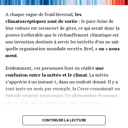
financement d’infrastructures et de 300 millions deuros
de prêts de la Caisse des dépôts. Enfin, pour clore cette
A chaque vague de froid hivernal,
les
partie transport, la réduction de la vitesse sur
climatosceptiques sont de sortie
: le pare-brise de
autoroute, à 115 km/h, semble définitivement
leur voiture est recouvert de givre, ce qui serait donc la
abandonnée.
preuve irréfutable que le réchauffement climatique est
une invention destinée à servir les intérêts d’on ne sait
En matière de chauffage et d’isolation thermique des
quelle organisation mondiale secrète. Bref,
« on » nous
habitations, le crédit dimpôt est en hausse. Pour les
ment
.
matériaux disolation et les chaudières à condensation, il
passera en janvier de 25% à 40 % (pour les logements
Evidemment, ces personnes font en réalité
une
antérieurs à 1977 et acquis depuis moins dun an), tandis
confusion entre la météo et le climat
. La météo
que les énergies renouvelables, comme les chauffe-eau
s’apprécie à un instant t, dans un endroit donné. Il y a
solaires, verront leur crédit passer à 50 % au lieu de
tout juste un mois par exemple, la Corse connaissait un
40 % aujourd’hui.
épisode neigeux surprenant. Un phénomène étonnant,
certes, mais qui ne traduit pas pour autant un
Globalement ces annonces sont assez froidement
refroidissement de la planète. Ici, nous parlons de
reçues par les associations, la position de L. de Marez, de
météo. En revanche,
lorsque durant tout le XXe
Greenpeace, résumant bien le sentiment général :
CONTINUER LA LECTURE
siècle, les relevés de température partout sur la
‘L’Etat ne pourra pas indéfiniment courir après le cours