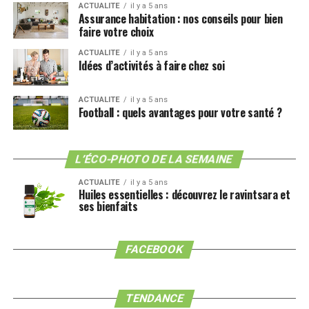
d’octobre dernier, lorsque
le parti des Verts est
ACTUALITE
il y a 5 ans
Assurance habitation : nos conseils pour bien
devenu avec 19% des voix la deuxième force
faire votre choix
politique de la puissante région
.
ACTUALITE
il y a 5 ans
Idées d’activités à faire chez soi
ACTUALITE
il y a 5 ans
Football : quels avantages pour votre santé ?
L’ÉCO-PHOTO DE LA SEMAINE
ACTUALITE
il y a 5 ans
Huiles essentielles : découvrez le ravintsara et
ses bienfaits
Si les électeurs bavarois vont dans le sens de la question
FACEBOOK
posée au referendum, ils initieront peut-être un
mouvement à l’échelle nationale pour
permettre à
l’Allemagne, 4ème consommateur mondiale de
TENDANCE