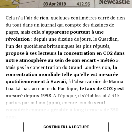
Cela n’a l’air de rien, quelques centimètres carré de rien
du tout dans un journal qui compte des dizaines de
pages, mais
cela s’apparente pourtant à une
Le réchauffement mondial illustré
révolution
: depuis une dizaine de jours, le Guardian,
l’un des quotidiens britanniques les plus réputés,
Le chercheur s’est appuyé sur une base de données
propose à ses lecteurs la concentration en CO2 dans
mondiale qui compile
tous les relevés de température
notre atmosphère au sein de son encart « météo »
.
effectués partout sur la Terre
depuis 1901. Lors du
Mais pas la concentration du Grand Londres non,
la
XXe siècle, il a calculé la moyenne des températures
concentration mondiale telle qu’elle est mesurée
pour chaque région du globe puis, pour chaque année
quotidiennement à Hawaii
, à l’observatoire de Mauna
(et en fonction de la moyenne précédemment établie), il
Loa. Là-bas, au coeur du Pacifique,
le taux de CO2 y est
a attribué une couleur : du bleu très clair (conforme à la
mesuré depuis 1958
. A l’époque, il s’établissait à 315
moyenne du XXe siècle) au rouge très foncé (qui traduit
parties par million (ppm), encore loin du
seuil
une hausse marquée par rapport à cette même
considéré comme « gérable à long terme » de 350
moyenne).
Chaque année est alors représentée par
ppm
.
une bande, bandes qui sont accolées les unes aux
autres pour créer le « drapeau du réchauffement »
de
CONTINUER LA LECTURE
chaque zone du globe, qui sont tous consultables sur