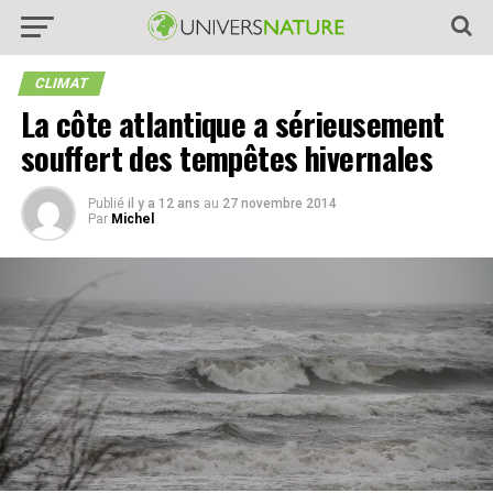
CLIMAT
La côte atlantique a sérieusement
souffert des tempêtes hivernales
Publié
il y a 12 ans
au
27 novembre 2014
Par
Michel