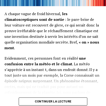
été épargnées par ces conditions météorologiques.
Ainsi, la Ligue pour la Protection des Oiseaux (
LPO
) a
mené des campagnes de comptage d’oiseaux marins
A chaque vague de froid hivernal,
les
échoués lors de ces tempêtes et, les chiffres sont
climatosceptiques sont de sortie
: le pare-brise de
éloquents. Fin février 2014, sur la partie côtière allant
leur voiture est recouvert de givre, ce qui serait donc la
du pays Basque au Finistère sud ce sont plus de 21 000
preuve irréfutable que le réchauffement climatique est
oiseaux qui ont été retrouvés morts et près de 3 000 qui
une invention destinée à servir les intérêts d’on ne sait
ont pu être acheminés vers des centres de sauvegarde. A
quelle organisation mondiale secrète. Bref,
« on » nous
priori, c’est le Macareux moine ou « perroquet de mer »
ment
.
qui a le plus souffert des tempêtes avec plus de 12 000
cas recensés. La raison principale de cette hécatombe
Evidemment, ces personnes font en réalité
une
semble être l’incapacité pour ces volatiles de se nourrir
confusion entre la météo et le climat
. La météo
du fait des conditions météorologiques extrêmes.
s’apprécie à un instant t, dans un endroit donné. Il y a
L’ampleur doit être bien plus importante car ces
tout juste un mois par exemple, la Corse connaissait un
données ne représentent que le comptage fait par les
épisode neigeux surprenant. Un phénomène étonnant,
bénévoles de la Ligue, et de nombreux cadavres non
certes, mais qui ne traduit pas pour autant un
recensés ont été repérés par les pécheurs aux larges des
refroidissement de la planète. Ici, nous parlons de
côtes.
météo. En revanche,
lorsque durant tout le XXe
CONTINUER LA LECTURE
siècle, les relevés de température partout sur la