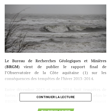
Le Bureau de Recherches Géologiques et Minières
(
BRGM
) vient de publier le rapport final de
l’Observatoire de la Côte aquitaine (1) sur les
conséquences des tempêtes de l’hiver 2013-2014.
Entre décembre 2013 et mars 2014, huit tempêtes de
fortes intensités ont frappé l’ouest du pays et, selon le
CONTINUER LA LECTURE
BRGM
, la puissance de la houle a été particulièrement
élevée, en comparaison des données historiques, et voire