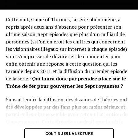
le réchauffement climatique.
«
Les niveaux de dioxyde de carbone dans l’atmosphère
Plus simple, c’est impossible : Donald T., si tu nous lis…
ont augmenté de façon si spectaculaire. Inclure une
Cette nuit, Game of Thrones, la série phénomène, a
mesure de cette augmentation dans notre bulletin
repris après deux ans d’absence pour présenter son
météorologique quotidien montre ce que l’activité
ultime saison. Sept épisodes que plus d’un milliard de
humaine fait à notre climat. Il faut rappeler aux gens que
personnes (si l’on en croit les chiffres qui concernent
la crise climatique n’est plus un problème d’avenir. Nous
les visionnaires illégaux sur internet à chaque épisode)
devons nous y attaquer maintenant, et chaque jour
vont s’empresser de dévorer et de commenter pour
compte.
»
enfin obtenir une réponse à cette question qui les
taraude depuis 2011 et la diffusion du premier épisode
En présentant chaque jour à ses millions de lecteurs
une
de la série :
Qui finira donc par prendre place sur le
donnée scientifique incontestablement liée au
Trône de fer pour gouverner les Sept royaumes ?
changement climatique
, The Gardian entend ne pas
perdre de vue l’ambitieux
objectif mondial de
Sans attendre la diffusion, des dizaines de théories ont
réduction de moitié des émissions de CO2 d’ici 2030,
été développées par des fans plus ou moins sérieux et,
pour limiter le réchauffement climatique à 1,5
parmi celles-ci, une semble avoir retenu l’attention du
degré
. Ne soyons pas pessimistes bien sûr, mais il faut
Gouvernement.
Cette théorie voudrait que la série
bien reconnaître que cela semble bien mal parti.
soit en fait une métaphore de notre réalité et de
CONTINUER LA LECTURE
notre attitude vis à vis des dangers