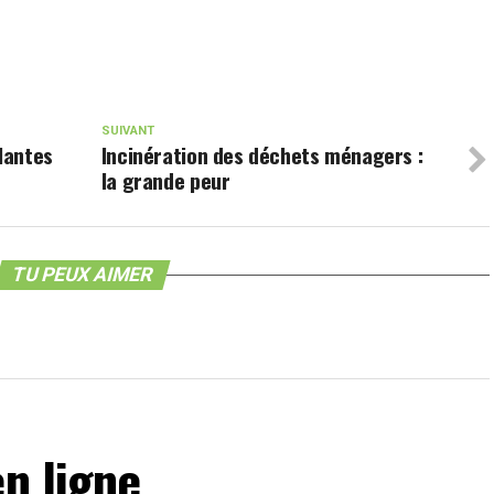
SUIVANT
plantes
Incinération des déchets ménagers :
la grande peur
TU PEUX AIMER
en ligne