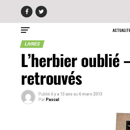
ACTUALIT
LIVRES
L’herbier oublié 
retrouvés
Publié
il y a 13 ans
au
6 mars 2013
Par
Pascal