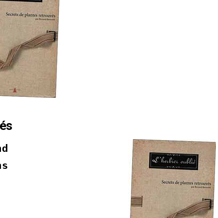
vés
nd
ns