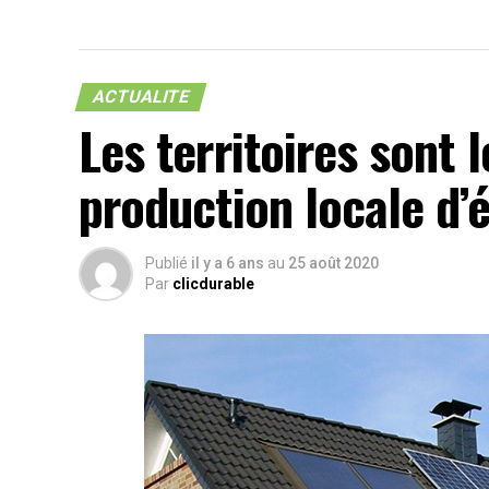
ACTUALITE
Les territoires sont 
production locale d’
Publié
il y a 6 ans
au
25 août 2020
Par
clicdurable