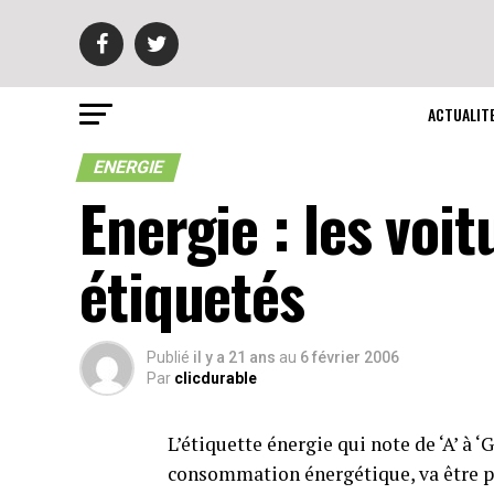
ACTUALIT
ENERGIE
Energie : les voi
étiquetés
Publié
il y a 21 ans
au
6 février 2006
Par
clicdurable
L’étiquette énergie qui note de ‘A’ à 
consommation énergétique, va être p