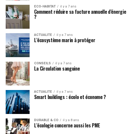
ECO-HABITAT
il y a 7 ans
Comment réduire sa facture annuelle d’énergie
?
ACTUALITE
il y a 7 ans
L’écosystème marin à protéger
CONSEILS
il y a 7 ans
La Circulation sanguine
ACTUALITE
il y a 7 ans
Smart buildings : écolo et économe ?
DURABLE & CO
il y a 8 ans
L’écologie concerne aussi les PME